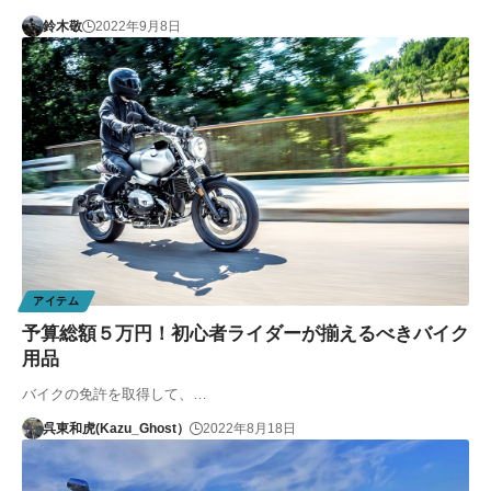
鈴木敬
2022年9月8日
アイテム
予算総額５万円！初心者ライダーが揃えるべきバイク
用品
バイクの免許を取得して、…
呉東和虎(Kazu_Ghost）
2022年8月18日