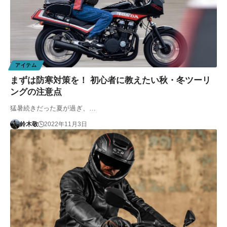
アイテム
まずは防寒対策を！ 初心者に教えたい秋・冬ツーリ
ングの注意点
猛暑続きだった夏が過ぎ、…
鈴木敬
2022年11月3日