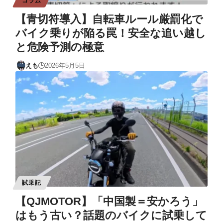
コラム
【青切符導入】自転車ルール厳罰化で
バイク乗りが陥る罠！安全な追い越し
と危険予測の極意
えも
2026年5月5日
試乗記
【QJMOTOR】「中国製＝安かろう」
はもう古い？話題のバイクに試乗して