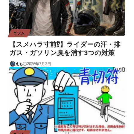
コラム
【スメハラ寸前⁉️】ライダーの汗・排
ガス・ガソリン臭を消す3つの対策
えも
2026年7月3日