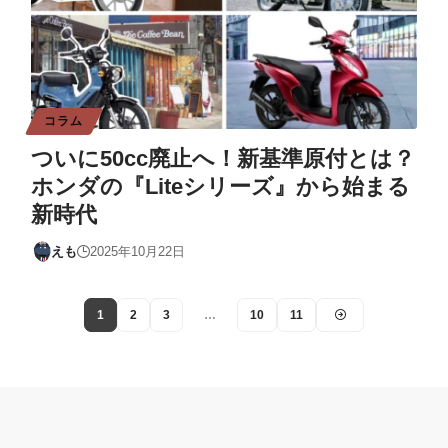
コラム
ついに50cc廃止へ！新基準原付とは？
ホンダの『Liteシリーズ』から始まる
新時代
えも
2025年10月22日
1
2
3
…
10
11