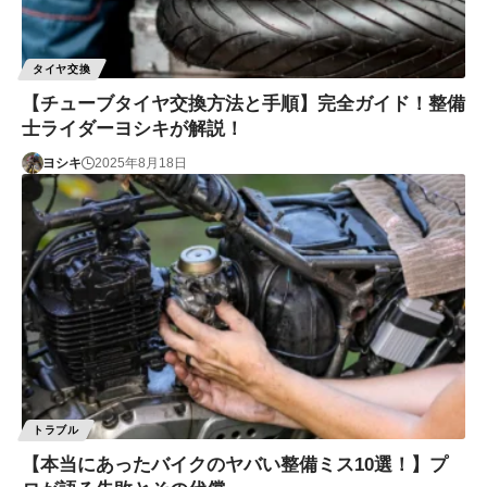
タイヤ交換
【チューブタイヤ交換方法と手順】完全ガイド！整備
士ライダーヨシキが解説！
ヨシキ
2025年8月18日
トラブル
【本当にあったバイクのヤバい整備ミス10選！】プ