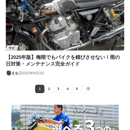
サビ
【2025年版】梅雨でもバイクを錆びさせない！雨の
日対策・メンテナンス完全ガイド
えも
2025年6月3日
1
2
3
4
5