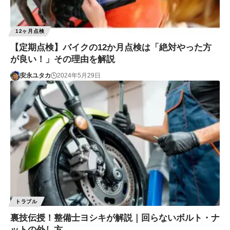
12ヶ月点検
【定期点検】バイクの12か月点検は「絶対やった方
が良い！」その理由を解説
安永ユタカ
2024年5月29日
トラブル
裏技伝授！整備士ヨシキが解説｜回らないボルト・ナ
ットの外し方