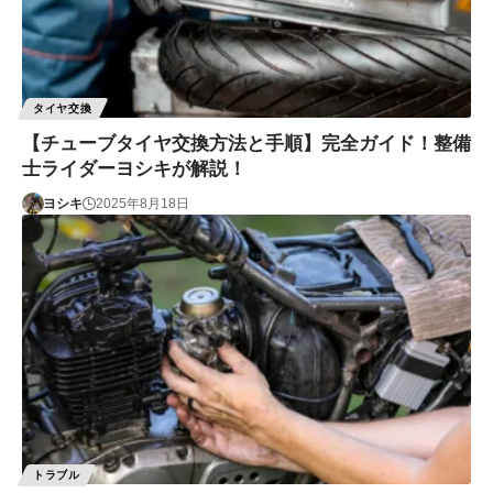
タイヤ交換
【チューブタイヤ交換方法と手順】完全ガイド！整備
士ライダーヨシキが解説！
ヨシキ
2025年8月18日
トラブル