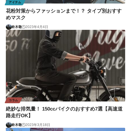
アイテム
花粉対策からファッションまで！？ タイプ別おすす
めマスク
鈴木敬
2023年4月4日
コラム
絶妙な排気量！ 150ccバイクのおすすめ7選【高速道
路走行OK】
鈴木敬
2023年3月18日