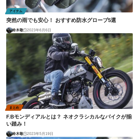
アイテム
突然の雨でも安心！ おすすめ防水グローブ5選
鈴木敬
2023年6月6日
まとめ
F.Bモンディアルとは？ ネオクラシカルなバイクが揃
い踏み！
鈴木敬
2023年5月19日