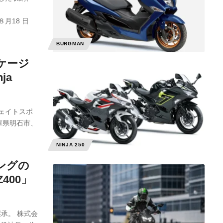
月18 日
BURGMAN
ケージ
ja
ェイトスポ
庫県明石市、
NINJA 250
ングの
400」
承。 株式会