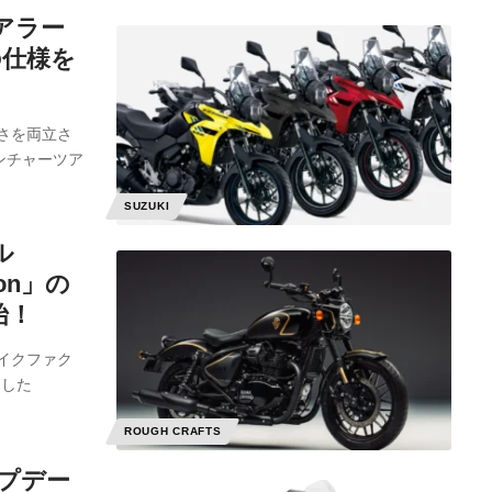
アラー
の仕様を
さを両立さ
ンチャーツア
SUZUKI
ル
tion」の
始！
イクファク
ンした
ROUGH CRAFTS
プデー