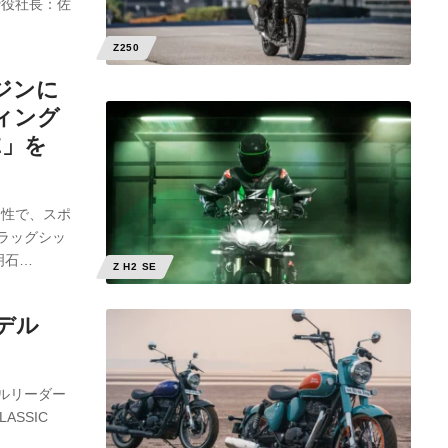
締役社長：佐
Z250
ジンに
ィング
E」を
定性で、スポ
ラッグシッ
明石…
Z H2 SE
デル
バルリーダー
ASSIC