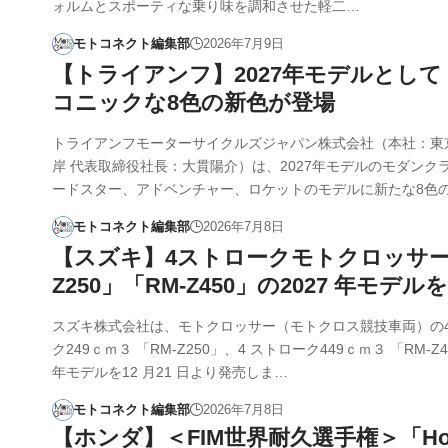
ォルムとスポーティな乗り味を調和させた軽二…
モトコネクト編集部
2026年7月9日
【トライアンフ】2027年モデルとして
コニックな8色の新色が登場
トライアンフモーターサイクルズジャパン株式会社（本社：東
岸 代表取締役社長：大貫陽介）は、2027年モデルのモダンク
ードスター、アドベンチャー、ロケットのモデルに新たな8色
モトコネクト編集部
2026年7月8日
【スズキ】4ストロークモトクロッサー
Z250」「RM-Z450」の2027 年モデル
スズキ株式会社は、モトクロッサー（モトクロス競技車両）の4
ク249ｃｍ３ 「RM-Z250」、4 ストローク449ｃｍ３ 「RM-Z4
年モデルを12 月21 日より発売しま…
モトコネクト編集部
2026年7月8日
【ホンダ】＜FIM世界耐久選手権＞「Ho