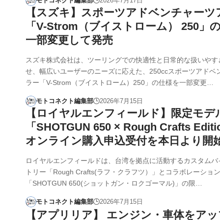
モトコネクト編集部
2026年7月17日
【スズキ】スポーツアドベンチャーツ
「V-Strom（ブイストローム） 250」
一部変更して発売
スズキ株式会社は、ツーリングでの快適性と日常的な扱いやす
せ、幅広いユーザーのニーズに応えた、250ccスポーツアドベ
ラー「V-Strom（ブイストローム）250」の仕様を一部変更…
モトコネクト編集部
2026年7月15日
【ロイヤルエンフィールド】限定モデ
「SHOTGUN 650 × Rough Crafts Edi
オンライン購入申込受付を本日より開
ロイヤルエンフィールドは、台湾を拠点に活動するカスタムバ
トリー「Rough Crafts(ラフ・クラフツ）」とコラボレーショ
「SHOTGUN 650(ショットガン・ロクゴーマル)」の限…
モトコネクト編集部
2026年7月15日
【アプリリア】 エンジン・車体をアッ