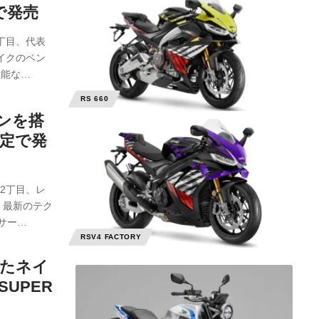
定で発売
丁目、代表
イクのベン
性能な…
RS 660
ジンを搭
限定で発
2丁目、レ
、最新のテク
サー…
RSV4 FACTORY
したネイ
UPER