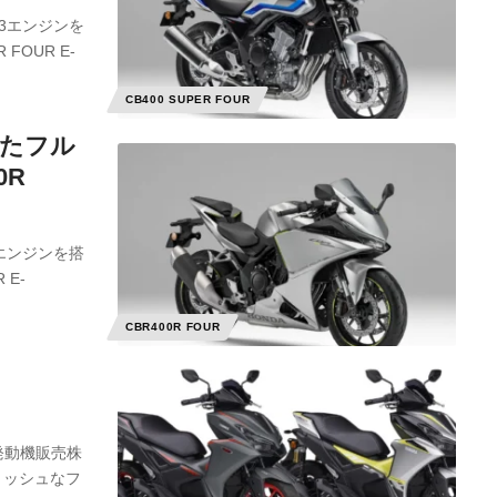
m3エンジンを
FOUR E-
CB400 SUPER FOUR
したフル
0R
3エンジンを搭
E-
CBR400R FOUR
発動機販売株
イリッシュなフ