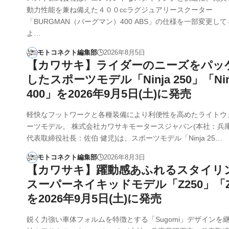
動力性能を兼ね備えた４００ccラグジュアリースクーター
「BURGMAN（バーグマン）400 ABS」の仕様を一部変更して８
よ…
モトコネクト編集部
2026年8月5日
【カワサキ】ライダーのニーズをパッ
したスポーツモデル「Ninja 250」「Nin
400」を2026年9月5日(土)に発売
軽快なフットワークと各種装備により利便性を高めたライトウ
ーツモデル。 株式会社カワサキモータースジャパン(本社：兵
代表取締役社長：佐伯 健児)は、スポーツモデル「Ninja 25…
モトコネクト編集部
2026年8月3日
【カワサキ】躍動感あふれるスタイリ
スーパーネイキッドモデル「Z250」「Z
を2026年9月5日(土)に発売
鋭く力強い車体フォルムを特徴とする「Sugomi」デザインを継