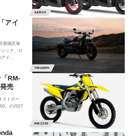
AEROX
「アイ
京都港区海
ラシック、ロ
のアイ…
TRIUMPH
「RM-
を発売
 ストロー
50」の2027
RM-Z250
nda