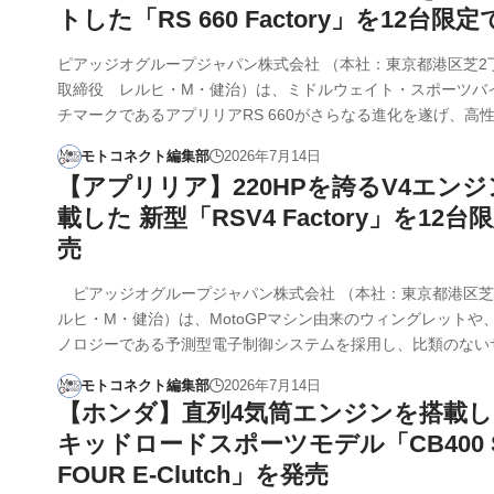
トした「RS 660 Factory」を12台限
ピアッジオグループジャパン株式会社 （本社：東京都港区芝2
取締役 レルヒ・M・健治）は、ミドルウェイト・スポーツバ
チマークであるアプリリアRS 660がさらなる進化を遂げ、高
モトコネクト編集部
2026年7月14日
【アプリリア】220HPを誇るV4エン
載した 新型「RSV4 Factory」を12台
売
ピアッジオグループジャパン株式会社 （本社：東京都港区芝
ルヒ・M・健治）は、MotoGPマシン由来のウィングレットや
ノロジーである予測型電子制御システムを採用し、比類のない
モトコネクト編集部
2026年7月14日
【ホンダ】直列4気筒エンジンを搭載
キッドロードスポーツモデル「CB400 S
FOUR E-Clutch」を発売