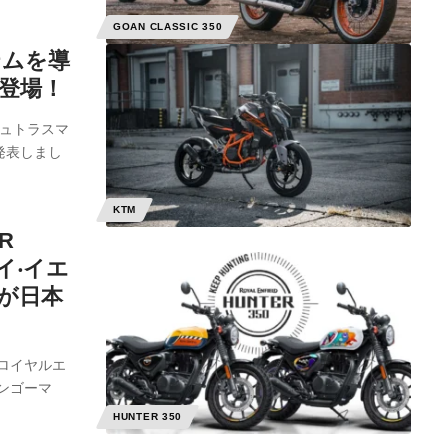
GOAN CLASSIC 350
テムを導
が登場！
シュトラスマ
を発表しまし
KTM
R
イ‧イエ
が⽇本
ロイヤルエ
サンゴーマ
HUNTER 350