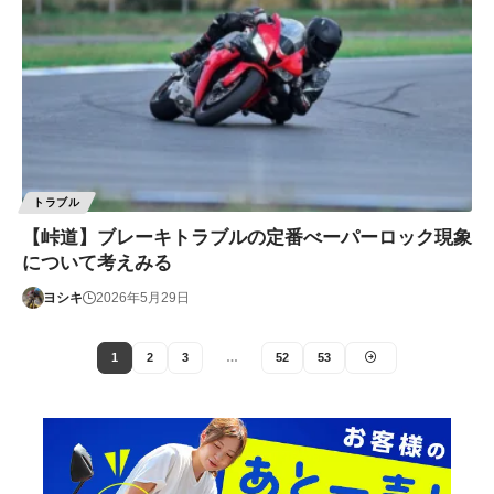
トラブル
【峠道】ブレーキトラブルの定番べーパーロック現象
について考えみる
ヨシキ
2026年5月29日
1
2
3
…
52
53