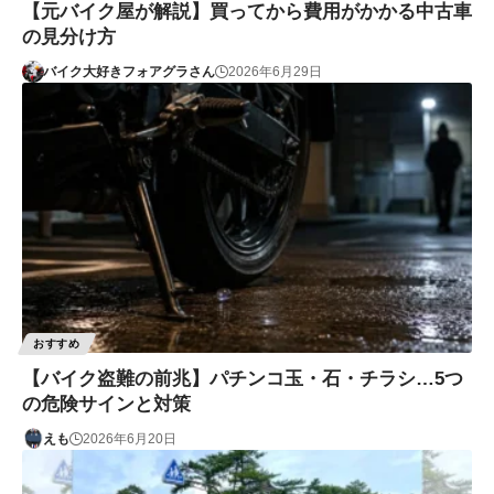
【元バイク屋が解説】買ってから費用がかかる中古車
の見分け方
バイク大好きフォアグラさん
2026年6月29日
おすすめ
【バイク盗難の前兆】パチンコ玉・石・チラシ…5つ
の危険サインと対策
えも
2026年6月20日