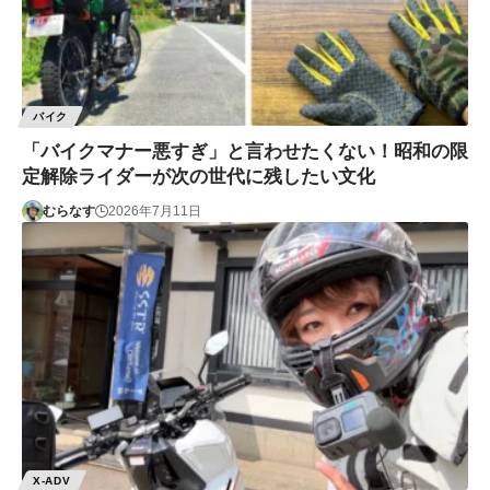
バイク
「バイクマナー悪すぎ」と言わせたくない！昭和の限
定解除ライダーが次の世代に残したい文化
むらなす
2026年7月11日
X-ADV