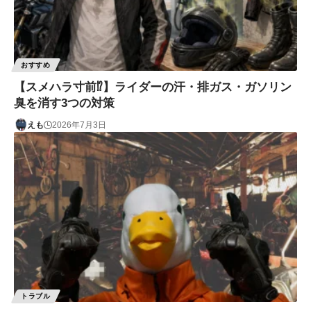
おすすめ
【スメハラ寸前⁉️】ライダーの汗・排ガス・ガソリン
臭を消す3つの対策
えも
2026年7月3日
トラブル