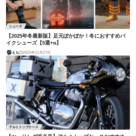
シューズ
【2025年冬最新版】足元ぽかぽか！冬におすすめバ
イクシューズ【5選+α】
えも
2025年11月27日
アルミトップケース