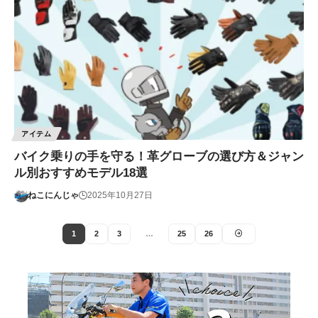
アイテム
バイク乗りの手を守る！革グローブの選び方＆ジャン
ル別おすすめモデル18選
ねこにんじゃ
2025年10月27日
1
2
3
…
25
26