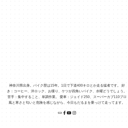
神奈川県出身。バイク歴は15年。1日で下道400キロとか走る猛者です。 好
き：コーヒー、洋ロック、お喋り、ケツが四角いバイク、水曜どうでしょう。
苦手：集中すること、単調作業。 愛車：ジェイド250、スーパーカブ110プロ
風と寒さと匂いと危険を感じながら、今日もだるまを乗っけて走ってます。