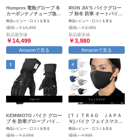
Hompres 電熱グローブ 冬
IRON JIA'S バイクグロー
カーボンナノチューブ急速
ブ 秋冬 防寒 オートバイ手
発熱 バイク グローブ 大容
袋 冬用 スマホ対応 防水 防
商品レビュー・口コミを見る
商品レビュー・口コミを見る
量バッテリー付 シガーソケ
風 保護手袋 裏起毛 滑り止
価格 : ￥14,499
価格 : ￥3,980
ット給電 バッテリー残量表
め ブラック M
新品最安値 :
新品最安値 :
示 4段階温度調節 スマホ対
￥14,499
￥3,980
応 防寒防風 撥水加工 通勤
通学 作業 男女兼用L
Amazonで見る
Amazonで見る
グローブ
フェイスマスク
KEMIMOTO バイク グロー
[ＴＪ ＴＲＡＤ ＪＡＰＡ
ブ 冬 防寒グローブ バイク
Ｎ] バイク フェイスマスク
冬用グローブ オートバイグ
大きめ マスク 日本製 不織
商品レビュー・口コミを見る
商品レビュー・口コミを見る
ローブ 春/秋/冬 スマホ対応
布 (大きめ30枚個包装, ブラ
価格 : ￥3,899
価格 : ￥999