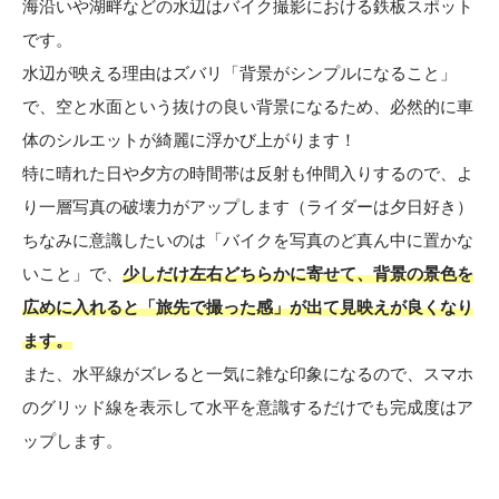
海沿いや湖畔などの水辺はバイク撮影における鉄板スポット
です。
水辺が映える理由はズバリ「背景がシンプルになること」
で、空と水面という抜けの良い背景になるため、必然的に車
体のシルエットが綺麗に浮かび上がります！
特に晴れた日や夕方の時間帯は反射も仲間入りするので、よ
り一層写真の破壊力がアップします（ライダーは夕日好き）
ちなみに意識したいのは「バイクを写真のど真ん中に置かな
いこと」で、
少しだけ左右どちらかに寄せて、背景の景色を
広めに入れると「旅先で撮った感」が出て見映えが良くなり
ます。
また、水平線がズレると一気に雑な印象になるので、スマホ
のグリッド線を表示して水平を意識するだけでも完成度はア
ップします。