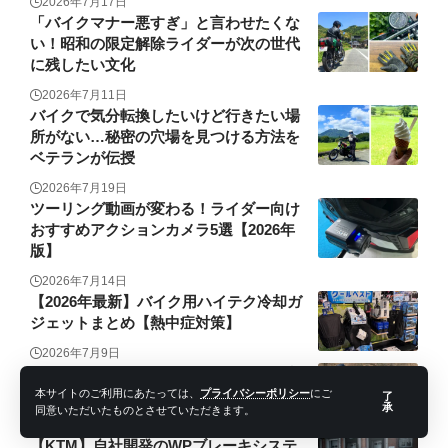
2026年7月17日
「バイクマナー悪すぎ」と言わせたくな
い！昭和の限定解除ライダーが次の世代
に残したい文化
2026年7月11日
バイクで気分転換したいけど行きたい場
所がない…秘密の穴場を見つける方法を
ベテランが伝授
2026年7月19日
ツーリング動画が変わる！ライダー向け
おすすめアクションカメラ5選【2026年
版】
2026年7月14日
【2026年最新】バイク用ハイテク冷却ガ
ジェットまとめ【熱中症対策】
2026年7月9日
林道で遊ぶなら要チェック！フレーム点
検の重要性を解説！
本サイトのご利用にあたっては、
プライバシーポリシー
にご
了
承
同意いただいたものとさせていただきます。
2026年7月24日
【KTM】自社開発のWPブレーキシステ