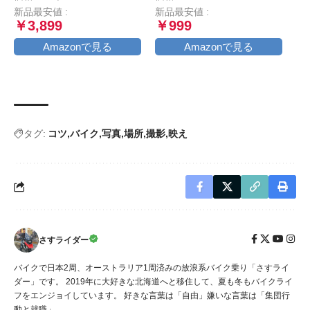
裏起毛 防風 風止め クッシ
ック×ブラック)
新品最安値 :
新品最安値 :
ョン付き 滑り止め ブラッ
￥3,899
￥999
ク L
Amazonで見る
Amazonで見る
タグ:
コツ
バイク
写真
場所
撮影
映え
さすライダー
バイクで日本2周、オーストラリア1周済みの放浪系バイク乗り「さすライ
ダー」です。 2019年に大好きな北海道へと移住して、夏も冬もバイクライ
フをエンジョイしています。 好きな言葉は「自由」嫌いな言葉は「集団行
動と就職」