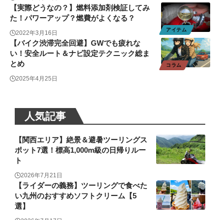
【実際どうなの？】燃料添加剤検証してみ
た！パワーアップ？燃費がよくなる？
アイテム
2022年3月16日
【バイク渋滞完全回避】GWでも疲れな
い！安全ルート＆ナビ設定テクニック総ま
とめ
コラム
2025年4月25日
人気記事
【関西エリア】絶景＆避暑ツーリングス
ポット7選！標高1,000m級の日帰りルー
ト
2026年7月21日
【ライダーの義務】ツーリングで食べた
い九州のおすすめソフトクリーム【5
選】