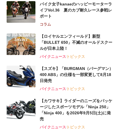
バイク女子kanaeのハッピーモーターラ
イフVol.36 夏のカブ耐久レース参戦レ
ポート
コラム
【ロイヤルエンフィールド】新型
「BULLET 650」不滅のオールドスクー
ルが⽇本上陸！
バイクニュース
トピックス
【スズキ】「BURGMAN（バーグマン）
400 ABS」の仕様を一部変更して8月18
日発売
バイクニュース
トピックス
【カワサキ】ライダーのニーズをパッケ
ージしたスポーツモデル「Ninja 250」
「Ninja 400」を2026年9月5日(土)に発
売
バイクニュース
トピックス