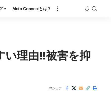
グ
Moto Connectとは？
い理由‼︎被害を抑
シェア