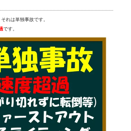
、それは単独事故です。
過
です。