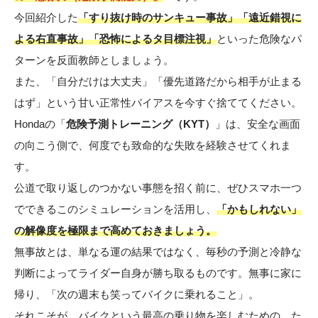
今回紹介した
「すり抜け時のサンキュー事故」「遠近錯視に
よる右直事故」「恐怖によるタ目標注視」
といった危険なパ
ターンを反面教師としましょう。
また、「自分だけは大丈夫」「優先道路だから相手が止まる
はず」という甘い正常性バイアスを今すぐ捨ててください。
Hondaの「
危険予測トレーニング（KYT）
」は、安全な画面
の向こう側で、何度でも致命的な失敗を経験させてくれま
す。
公道で取り返しのつかない事態を招く前に、ぜひスマホ一つ
でできるこのシミュレーションを活用し、
「かもしれない」
の解像度を極限まで高めておきましょう。
無事故とは、単なる運の結果ではなく、毎秒の予測と冷静な
判断によってライダー自身が勝ち取るものです。無事に家に
帰り、「次の週末も笑ってバイクに乗れること」。
それこそが、バイクという最高の乗り物を楽しむための、た