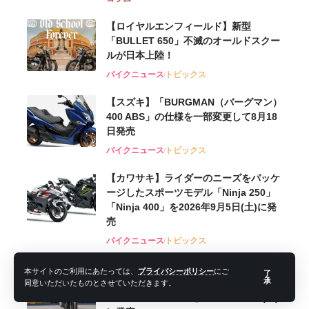
【ロイヤルエンフィールド】新型
「BULLET 650」不滅のオールドスクー
ルが⽇本上陸！
バイクニュース
トピックス
【スズキ】「BURGMAN（バーグマン）
400 ABS」の仕様を一部変更して8月18
日発売
バイクニュース
トピックス
【カワサキ】ライダーのニーズをパッケ
ージしたスポーツモデル「Ninja 250」
「Ninja 400」を2026年9月5日(土)に発
売
バイクニュース
トピックス
【カワサキ】躍動感あふれるスタイリン
本サイトのご利用にあたっては、
プライバシーポリシー
にご
了
承
グのスーパーネイキッドモデル
同意いただいたものとさせていただきます。
「Z250」「Z400」を2026年9月5日(土)