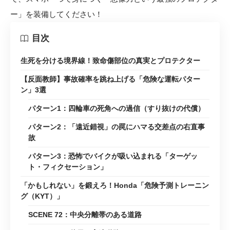
ー」を装備してください！
目次
生死を分ける境界線！致命傷部位の真実とプロテクター
【反面教師】事故確率を跳ね上げる「危険な運転パター
ン」3選
パターン1：四輪車の死角への過信（すり抜けの代償）
パターン2：「遠近錯視」の罠にハマる交差点の右直事
故
パターン3：恐怖でバイクが吸い込まれる「ターゲッ
ト・フィクセーション」
「かもしれない」を鍛えろ！Honda「危険予測トレーニン
グ（KYT）」
SCENE 72：中央分離帯のある道路