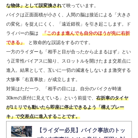
な物体」として誤変換され
て映っています。
バイクは正面面積が小さく、人間の脳は接近による「大きさ
の変化」を捉えにくく、「遠近錯視」を引き起こします。ド
ライバーの脳は
「このまま進んでも自分のほうが先に右折
できる」
と致命的な誤認をするのです。
一方のライダーも「相手と目が合ったから止まるはず」とい
う正常性バイアスに陥り、スロットルを開けたまま交差点に
進入。結果として、互いに一切の減速をしないまま激突する
大惨事「右直事故」が成立します。
対策はただ一つ、「相手の目には、自分のバイクが時速
30kmの原付に見えている」という前提で、
右折車のタイヤ
が1ミリでも動いたら即座に停止できるよう「構えブレー
キ」で交差点に進入することです。
【ライダー必見】バイク事故のトッ