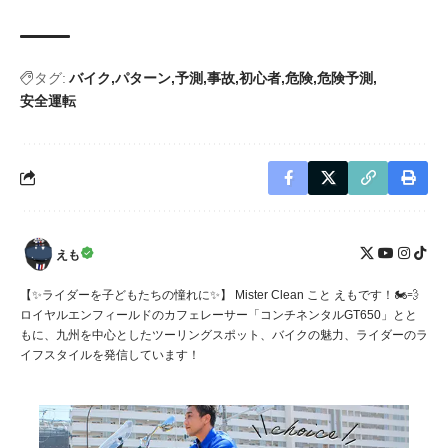
14/13/12/11/8/7/6 plus pro
max
タグ:
バイク
パターン
予測
事故
初心者
危険
危険予測
安全運転
えも
【✨ライダーを子どもたちの憧れに✨】 Mister Clean こと えもです！🏍️💨
ロイヤルエンフィールドのカフェレーサー「コンチネンタルGT650」とと
もに、九州を中心としたツーリングスポット、バイクの魅力、ライダーのラ
イフスタイルを発信しています！