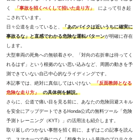
く
「事故を招くべくして招いた走り方」
によって引き起
こされています。
日々公道を走っていると、
「あのバイクは近いうちに確実に
事故るな」と直感でわかる危険な運転パターン
が明確に存在
します。
大型車両の死角への無頓着さや、「対向の右折車は待ってく
れるはず」という根拠のない思い込みなど、周囲の動きを予
測できていない自己中心的なライディングです。
本記事では、絶対に真似してはいけない
「反面教師となる
危険な走り方」
の具体例を解説。
さらに、公道で痛い目を見る前に、あなたの危険回避スキル
を安全にアップデートできるHonda公式の無料ツール「危険
予測トレーニング（KYT）」の活用法も紹介します。
取り返しのつかない事態を招く前に、まずはこの記事を読ん
で、スマホ一つで身につく「想像力という最強のプロテクタ