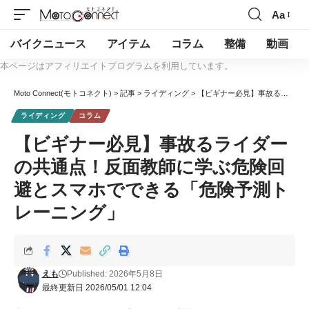
Aa
バイクニュース
アイテム
コラム
整備
動画
本ページはアフィリエイトプログラムを利用しています。
Moto Connect(モトコネクト)
>
記事
>
ライディング
>
【ビギナー必見】事故るライダーの共通点！反面教師に学ぶ危険回避とスマホでできる「危険予測トレーニング」
ライディング
コラム
【ビギナー必見】事故るライダー
の共通点！反面教師に学ぶ危険回
避とスマホでできる「危険予測ト
レーニング」
えも
Published: 2026年5月8日
最終更新日 2026/05/01 12:04