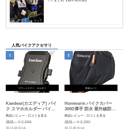
ウェア
人気バイクアクセサリ
マウントステー・ホルダー
車体カバー
Kaedear(カエディア) バイ
Homwarm バイクカバー
ク スマホホルダー バイク
300D厚手 防水 紫外線防止
用スマホホルダー 携帯ホル
盗難防止 収納バッグ付き
商品レビュー・口コミを見る
商品レビュー・口コミを見る
ダー 振動吸収 マウント 対
(XXL, ブラック)
価格 : ￥2,596
価格 : ￥3,380
応 スマホ スタンド アルミ
新品最安値 :
新品最安値 :