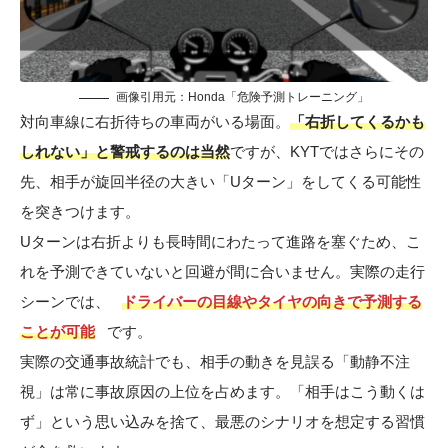
画像引用元：Honda「危険予測トレーニング」
対向車線に右折待ちの車両がいる場面。
「右折してくるかも
しれない」と警戒するのは当然
ですが、KYTではさらにその
先、相手が旋回半径の大きい「Uターン」をしてくる可能性
を突きつけます。
Uターンは右折よりも長時間にわたって進路を塞ぐため、こ
れを予測できていないと回避が間に合いません。実際の走行
シーンでは、
ドライバーの目線やタイヤの向きで予測する
ことが可能
です。
実際の交通事故統計でも、相手の動きを見誤る「動静不注
視」は常に事故原因の上位を占めます。「相手はこう動くは
ず」という思い込みを捨て、最悪のシナリオを想定する習慣