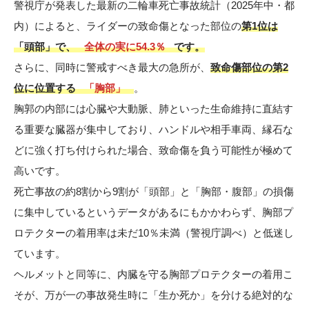
警視庁が発表した最新の二輪車死亡事故統計（2025年中・都
内）によると、ライダーの致命傷となった部位の
第1位は
「頭部」で、
全体の実に54.3％
です。
さらに、同時に警戒すべき最大の急所が、
致命傷部位の第2
位に位置する
「胸部」
。
胸郭の内部には心臓や大動脈、肺といった生命維持に直結す
る重要な臓器が集中しており、ハンドルや相手車両、縁石な
どに強く打ち付けられた場合、致命傷を負う可能性が極めて
高いです。
死亡事故の約8割から9割が「頭部」と「胸部・腹部」の損傷
に集中しているというデータがあるにもかかわらず、胸部プ
ロテクターの着用率は未だ10％未満（警視庁調べ）と低迷し
ています。
ヘルメットと同等に、内臓を守る胸部プロテクターの着用こ
そが、万が一の事故発生時に「生か死か」を分ける絶対的な