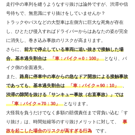
走行中の車列を縫うようなすり抜けは論外ですが、渋滞や信
号待ちで、無意識にすり抜けをしていませんか？
トラックやバスなどの大型車は左側方に巨大な死角が存在
し、ひとたび侵入すればドライバーからはあなたの姿が完全
に消失し、巻き込み事故のリスクが高まります。
さらに、
前方で停止している車両に追い抜きで接触した場
合、基本過失割合は
「車：バイク＝0：100」
となり、バ
イク側の全面過失。
また、
路肩に停車中の車からの急なドア開放による接触事故
であっても、基本過失割合は
「車：バイク＝90：10」
、
渋滞の隙間を抜ける「サンキュー事故（右直事故）」では
「車：バイク＝70：30」
となります。
大怪我を負うだけでなく多額の賠償責任まで背負い込む「す
り抜け」は、時間短縮等のすり抜けメリットに対して、
事
故を起こした場合のリスクが高すぎる行為
です。