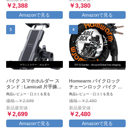
製 マウント ハンドル ミラ
￥2,388
￥3,380
ー 原付 オートバイ 自転車
クイックホールド KDR-
Amazonで見る
Amazonで見る
M11C (Black)
マウントステー・ホルダー
DIY & Garden - AmazonGlobal free shipping
バイク スマホホルダー ス
Homwarm バイクロック
タンド : Lamicall 片手操作
チェーンロック バイク 自
オートバイ ワンタッチ ス
転車 ワイヤーロック φ(直
商品レビュー・口コミを見る
商品レビュー・口コミを見る
マートフォンホルダー, ミ
径)22mm×1200ｍｍ 頑丈
価格 : ￥2,699
価格 : ￥2,480
ラーマウント付き,バイク用
盗難防止 鍵3本セット (ブ
新品最安値 :
新品最安値 :
携帯ホルダー,原付 スマホ
ラック)
￥2,699
￥2,480
ホルダー, motorcycle
phone mount, 360度回転,
Amazonで見る
Amazonで見る
振動吸収, iPhone15 15Plus
15pro 15pro max,iphone