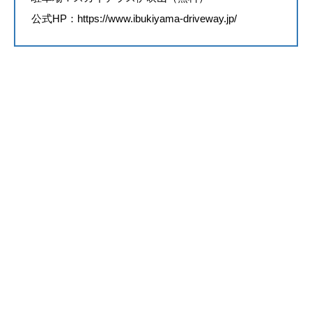
公式HP：
https://www.ibukiyama-driveway.jp/