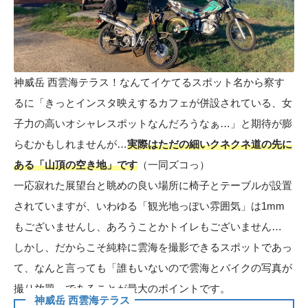
神威岳 西雲海テラス！なんてイケてるスポット名から察す
るに「きっとインスタ映えするカフェが併設されている、女
子力の高いオシャレスポットなんだろうなぁ…」と期待が膨
らむかもしれませんが…
実際はただの細いクネクネ道の先に
ある「山頂の空き地」です
（一同ズコっ）
一応寂れた展望台と眺めの良い場所に椅子とテーブルが設置
されていますが、いわゆる「観光地っぽい雰囲気」は1mm
もございませんし、あろうことかトイレもございません…
しかし、だからこそ純粋に雲海を撮影できるスポットであっ
て、なんと言っても「誰もいないので雲海とバイクの写真が
撮り放題」であることが最大のポイントです。
神威岳 西雲海テラス