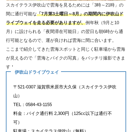
スカイテラス伊吹山で雲海を見るためには「3時～21時」の
間に通行可能な
「7月第3土曜日～8月」の期間内に伊吹山ド
ライブウェイを走る必要がありますが、
例年秋（9月と10
月）に設けられる「夜間滞在可能日」の翌日も朝6時から通
行可能となるので、運が良ければ雲海に間に合います。
ここまで紹介してきた雲海スポットと同じく駐車場から雲海
が見えるので「雲海とバイクの写真」をバッチリ撮影できま
す！
伊吹山ドライブウェイ
〒521-0307 滋賀県米原市大久保（スカイテラス伊吹
山）
TEL：0584-43-1155
料金：バイク通行料 2,300円（125cc以下は通行不
可）
駐車場：スカイテラス伊吹山（無料）