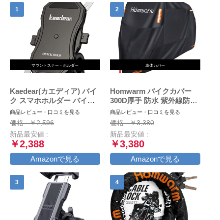
マウントステー・ホルダー
車体カバー
Kaedear(カエディア) バイ
Homwarm バイクカバー
ク スマホホルダー バイク
300D厚手 防水 紫外線防止
用スマホホルダー 携帯ホル
盗難防止 収納バッグ付き
商品レビュー・口コミを見る
商品レビュー・口コミを見る
ダー 振動吸収 マウント 対
(XXL, ブラック)
価格 : ￥2,596
価格 : ￥3,380
応 スマホ スタンド アルミ
新品最安値 :
新品最安値 :
製 マウント ハンドル ミラ
￥2,388
￥3,380
ー 原付 オートバイ 自転車
クイックホールド KDR-
Amazonで見る
Amazonで見る
M11C (Black)