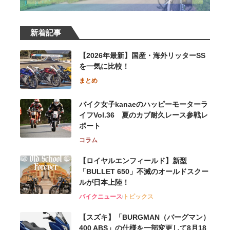
新着記事
【2026年最新】国産・海外リッターSS
を一気に比較！
まとめ
バイク女子kanaeのハッピーモーターラ
イフVol.36 夏のカブ耐久レース参戦レ
ポート
コラム
【ロイヤルエンフィールド】新型
「BULLET 650」不滅のオールドスクー
ルが⽇本上陸！
バイクニュース
トピックス
【スズキ】「BURGMAN（バーグマン）
400 ABS」の仕様を一部変更して8月18