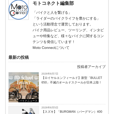
モトコネクト編集部
「バイクと人を繋げる」
「ライダーのバイクライフを豊かにする」
という活動理念で運営しております。
バイク用品レビュー、ツーリング、インタビ
ューや特集など、様々なバイクに関するコン
テンツを発信しています！
Moto Connectについて
最新の投稿
投稿者アーカイブ
2026年8月7日
【ロイヤルエンフィールド】新型「BULLET
650」不滅のオールドスクールが⽇本上陸！
バイクニュース
2026年8月5日
【スズキ】「BURGMAN（バーグマン）400