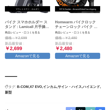
マウントステー・ホルダー
DIY & Garden - AmazonGlobal free shipping
バイク スマホホルダー ス
Homwarm バイクロック
タンド : Lamicall 片手操作
チェーンロック バイク 自
オートバイ ワンタッチ ス
転車 ワイヤーロック φ(直
商品レビュー・口コミを見る
商品レビュー・口コミを見る
マートフォンホルダー, ミ
径)22mm×1200ｍｍ 頑丈
価格 : ￥2,699
価格 : ￥2,480
ラーマウント付き,バイク用
盗難防止 鍵3本セット (ブ
新品最安値 :
新品最安値 :
携帯ホルダー,原付 スマホ
ラック)
￥2,699
￥2,480
ホルダー, motorcycle
phone mount, 360度回転,
Amazonで見る
Amazonで見る
振動吸収, iPhone15 15Plus
15pro 15pro max,iphone
14/13/12/11/8/7/6 plus pro
max
タグ:
B-COM
X7 EVO
インカム
サイン・ハイス
ハイエンド
新型