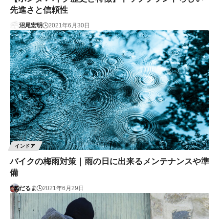
先進さと信頼性
沼尾宏明
2021年6月30日
インドア
バイクの梅雨対策｜雨の日に出来るメンテナンスや準
備
だるま
2021年6月29日