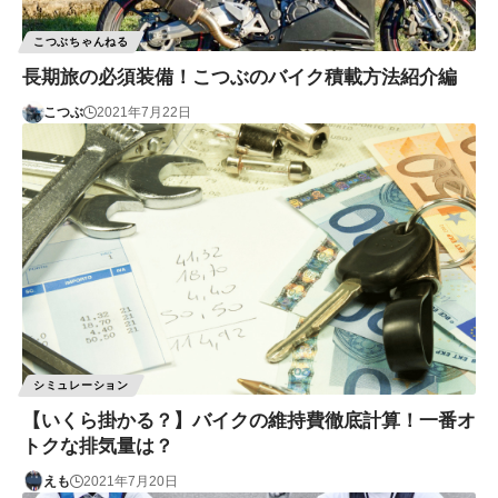
こつぶちゃんねる
長期旅の必須装備！こつぶのバイク積載方法紹介編
こつぶ
2021年7月22日
シミュレーション
【いくら掛かる？】バイクの維持費徹底計算！一番オ
トクな排気量は？
えも
2021年7月20日