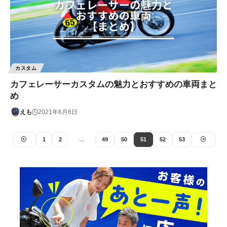
カスタム
カフェレーサーカスタムの魅力とおすすめの車両まと
め
えも
2021年6月6日
1
2
…
49
50
51
52
53