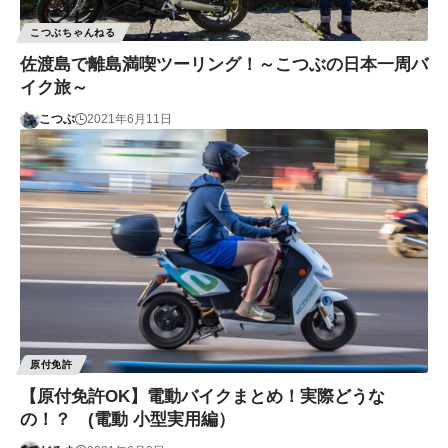
こつぶちゃんねる
佐渡島で離島満喫ツーリング！～こつぶの日本一周バ
イク旅～
こつぶ
2021年6月11日
原付免許
【原付免許OK】電動バイクまとめ！実際どうな
の！？ (電動 小型実用編）