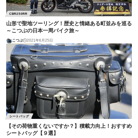
CBR250RR
山形で聖地ツーリング！歴史と情緒ある町並みを巡る
～こつぶの日本一周バイク旅～
こつぶ
2021年6月25日
シートバッグ
【その荷物重くないですか？】積載力向上！おすすめ
シートバッグ【９選】