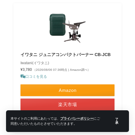
イワタニ ジュニアコンパクトバーナー CB-JCB
Iwatani(イワタニ)
¥3,780
（2026/08/06 07:36時点 | Amazon調べ）
口コミを見る
Amazon
楽天市場
Yahooショッピング
本サイトのご利用にあたっては、
プライバシーポリシー
にご
了
承
同意いただいたものとさせていただきます。
ポチップ