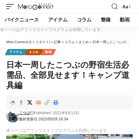
Aa
バイクニュース
アイテム
コラム
整備
動画
本ページはアフィリエイトプログラムを利用しています。
Moto Connect(モトコネクト)
>
記事
>
コラム
>
まとめ
>
日本一周したこつぶの野宿生活必需品、全部見せます！キャンプ道具編
アイテム
まとめ
動画
日本一周したこつぶの野宿生活必
需品、全部見せます！キャンプ道
具編
こつぶ
Published: 2021年8月12日
最終更新日 2022/05/26 16:34
本ページはアフィリエイトプログラムを利用しています。