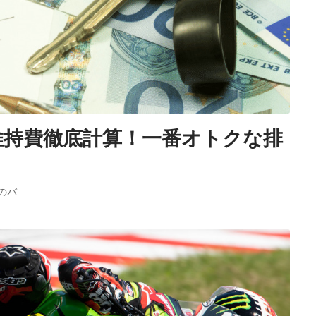
維持費徹底計算！一番オトクな排
のバ…