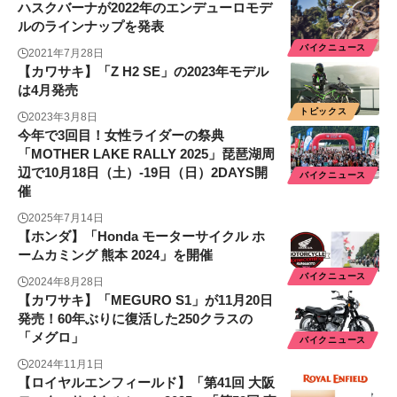
ハスクバーナが2022年のエンデューロモデ
ルのラインナップを発表
バイクニュース
2021年7月28日
【カワサキ】「Z H2 SE」の2023年モデル
は4月発売
トピックス
2023年3月8日
今年で3回目！女性ライダーの祭典
「MOTHER LAKE RALLY 2025」琵琶湖周
辺で10月18日（土）-19日（日）2DAYS開
バイクニュース
催
2025年7月14日
【ホンダ】「Honda モーターサイクル ホ
ームカミング 熊本 2024」を開催
バイクニュース
2024年8月28日
【カワサキ】「MEGURO S1」が11月20日
発売！60年ぶりに復活した250クラスの
「メグロ」
バイクニュース
2024年11月1日
【ロイヤルエンフィールド】「第41回 大阪