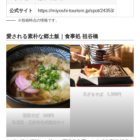
公式サイト
https://miyoshi-tourism.jp/spot/24353/
※投稿時点の情報です。
愛される素朴な郷土飯｜食事処 祖谷橋
天ざるそば 1,300円
祖谷そば
550円
引用元：
三好市公式観光サイ
ト