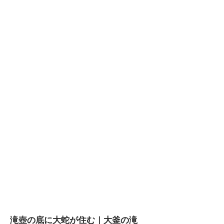
滝壺の底に大蛇が住む｜大釜の滝