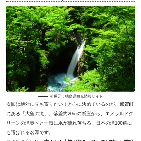
引用元：徳島県観光情報サイト
次回は絶対に立ち寄りたい！と心に決めているのが、那賀町
にある「大釜の滝」。落差約20mの断崖から、エメラルドグ
リーンの滝壺へと一気に水が流れ落ちる、日本の滝100選に
も選ばれる名瀑です。