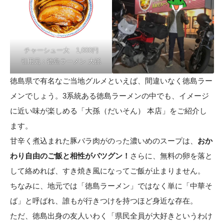
チャーシュー大 1,000円
引用元：
徳島ラーメン 大孫
徳島県で有名なご当地グルメといえば、間違いなく徳島ラー
メンでしょう。3系統ある徳島ラーメンの中でも、イメージ
に近い味が楽しめる「大孫（だいそん） 本店」をご紹介し
ます。
甘辛く煮込まれた豚バラ肉がのった濃いめのスープは、
おか
わり自由のご飯と相性がバツグン！
さらに、無料の卵を落と
して絡めれば、すき焼き風になってご飯が止まりません。
ちなみに、地元では「徳島ラーメン」ではなく単に「中華そ
ば」と呼ばれ、誰もが行きつけを持つほど身近な存在。
ただ、徳島出身の友人いわく「県民全員が大好きというわけ