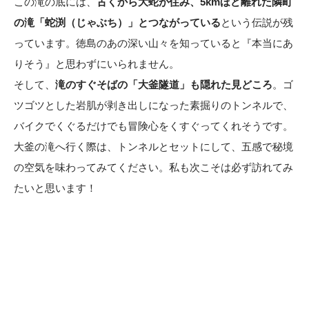
この滝の底には、
古くから大蛇が住み、5kmほど離れた隣町
の滝「蛇渕（じゃぶち）」とつながっている
という伝説が残
っています。徳島のあの深い山々を知っていると『本当にあ
りそう』と思わずにいられません。
そして、
滝のすぐそばの「大釜隧道」も隠れた見どころ
。ゴ
ツゴツとした岩肌が剥き出しになった素掘りのトンネルで、
バイクでくぐるだけでも冒険心をくすぐってくれそうです。
大釜の滝へ行く際は、トンネルとセットにして、五感で秘境
の空気を味わってみてください。私も次こそは必ず訪れてみ
たいと思います！