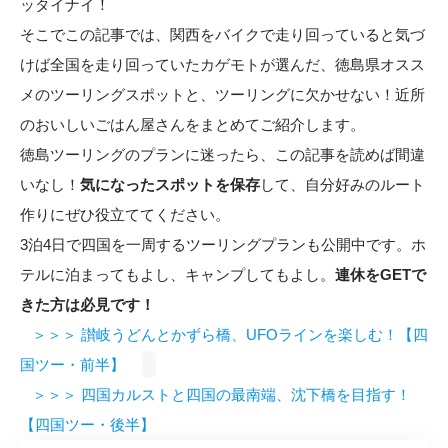
ッタイナイ！
そこでこの記事では、関西をバイクで走り回っていると気づ
けば全国を走り回っていたカゲモトが選んだ、徳島県オスス
メのツーリングスポットと、ツーリングに欠かせない！近所
のおいしいごはん屋さんをまとめてご紹介します。
徳島ツーリングのプランに迷ったら、この記事を読めば間違
いなし！
気になったスポットを保存
して、自分好みのルート
作りにぜひ役立ててください。
3泊4日で四国を一周するツーリングプランも公開中です。ホ
テルに泊まってもよし、キャンプしてもよし。
連休をGETで
きた方は必見です！
＞＞＞ 讃岐うどんとかずら橋、UFOラインを楽しむ！【四
国ツー・前半】
＞＞＞ 四国カルストと四国の最南端、沈下橋を目指す！
【四国ツー・後半】