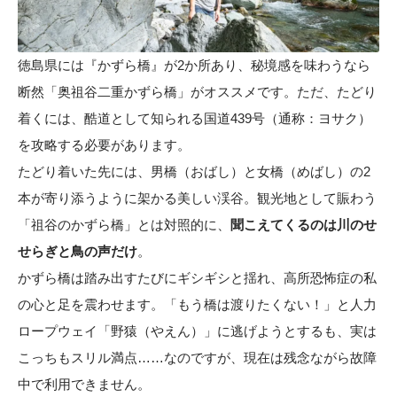
徳島県には『かずら橋』が2か所あり、秘境感を味わうなら
断然「奥祖谷二重かずら橋」がオススメです。ただ、たどり
着くには、酷道として知られる国道439号（通称：ヨサク）
を攻略する必要があります。
たどり着いた先には、男橋（おばし）と女橋（めばし）の2
本が寄り添うように架かる美しい渓谷。観光地として賑わう
「祖谷のかずら橋」とは対照的に、
聞こえてくるのは川のせ
せらぎと鳥の声だけ
。
かずら橋は踏み出すたびにギシギシと揺れ、高所恐怖症の私
の心と足を震わせます。「もう橋は渡りたくない！」と人力
ロープウェイ「野猿（やえん）」に逃げようとするも、実は
こっちもスリル満点……なのですが、現在は残念ながら故障
中で利用できません。