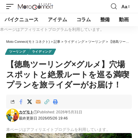
Aa
バイクニュース
アイテム
コラム
整備
動画
本ページはアフィリエイトプログラムを利用しています。
Moto Connect(モトコネクト)
>
記事
>
ライディング
>
ツーリング
>
【徳島ツーリング×グルメ】穴場スポットと絶景ルートを巡る満喫プランを旅ライダーがお届け！
ツーリング
ライディング
【徳島ツーリング×グルメ】穴場
スポットと絶景ルートを巡る満喫
プランを旅ライダーがお届け！
カゲモト
Published: 2026年5月31日
最終更新日 2026/05/26 19:46
本ページはアフィリエイトプログラムを利用しています。