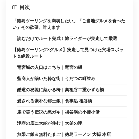
目次
「徳島ツーリングを満喫したい」「ご当地グルメを食べた
い」その欲望、叶えます
読むだけでルート完成！旅ライダーが実走して厳選
【徳島ツーリング×グルメ】実走して見つけた穴場スポッ
ト＆絶景ルート
竜宮城の入口はこちら｜竜宮の磯
藍商人が築いた粋な街｜うだつの町並み
酷道の秘境に架かる橋｜奥祖谷二重かずら橋
愛される素朴な郷土飯｜食事処 祖谷橋
崖で笑う伝説の悪ガキ｜祖谷渓の小便小僧
滝壺の底に大蛇が住む｜大釜の滝
無限ご飯＆無料たまご｜徳島ラーメン 大孫 本店