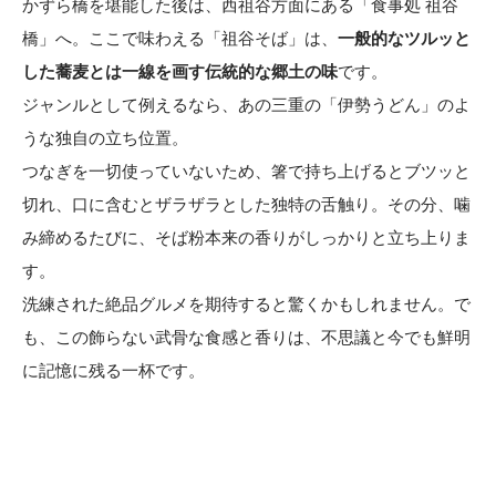
かずら橋を堪能した後は、西祖谷方面にある「食事処 祖谷
橋」へ。ここで味わえる「祖谷そば」は、
一般的なツルッと
した蕎麦とは一線を画す伝統的な郷土の味
です。
ジャンルとして例えるなら、あの三重の「伊勢うどん」のよ
うな独自の立ち位置。
つなぎを一切使っていないため、箸で持ち上げるとブツッと
切れ、口に含むとザラザラとした独特の舌触り。その分、噛
み締めるたびに、そば粉本来の香りがしっかりと立ち上りま
す。
洗練された絶品グルメを期待すると驚くかもしれません。で
も、この飾らない武骨な食感と香りは、不思議と今でも鮮明
に記憶に残る一杯です。