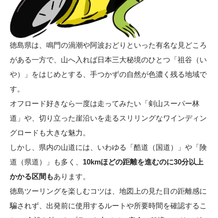
徳島県は、鳴門の渦潮や阿波おどりといった有名な見どころ
がある一方で、山へ入れば日本三大秘境のひとつ「祖谷（い
や）」をはじめとする、手つかずの自然が色濃く残る地域で
す。
オフロード好きなら一度は走ってみたい「剣山スーパー林
道」や、切り立った崖沿いを走るスリリングなワインディン
グロードも大きな魅力。
しかし、県内の山道には、いわゆる「酷道（国道）」や「険
道（県道）」も多く、
10kmほどの距離を進むのに30分以上
かかる区間も
あります。
徳島ツーリングを楽しむコツは、地図上の見た目の距離感に
騙されず、出発前に使用するルートや所要時間を確認するこ