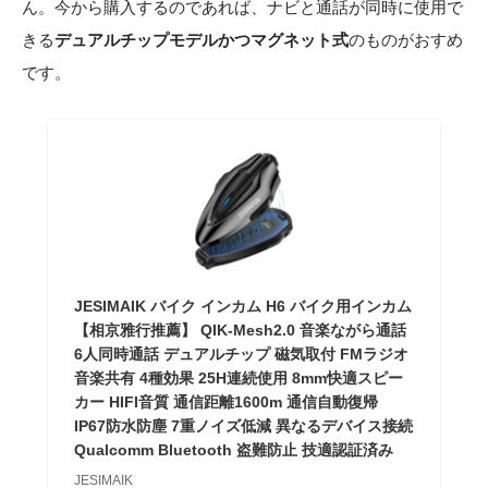
ん。今から購入するのであれば、ナビと通話が同時に使用で
きる
デュアルチップモデルかつマグネット式
のものがおすめ
です。
JESIMAIK バイク インカム H6 バイク用インカム
【相京雅行推薦】 QIK-Mesh2.0 音楽ながら通話
6人同時通話 デュアルチップ 磁気取付 FMラジオ
音楽共有 4種効果 25H連続使用 8mm快適スピー
カー HIFI音質 通信距離1600m 通信自動復帰
IP67防水防塵 7重ノイズ低減 異なるデバイス接続
Qualcomm Bluetooth 盗難防止 技適認証済み
JESIMAIK