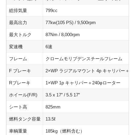
総排気量
799cc
最高出力
77kw(105 PS) / 9,500rpm
最大トルク
87Nm / 8,000rpm
変速機
6速
フレーム
クロームモリブデンスチールフレーム
F ブレーキ
2×WP ラジアルマウント 4p キャリパー＋3
Rブレーキ
1×WP 1p キャリパー＋240φローター
ホイール(F/R)
3.5 x 17” / 5.5 17”
シート高
825mm
燃料タンク容量
13.5ℓ
車輌重量
185kg（燃料含む）