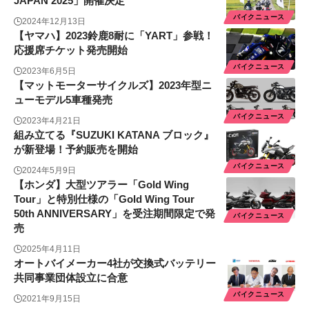
JAPAN 2025」開催決定
バイクニュース
2024年12月13日
【ヤマハ】2023鈴鹿8耐に「YART」参戦！
応援席チケット発売開始
バイクニュース
2023年6月5日
【マットモーターサイクルズ】2023年型ニ
ューモデル5車種発売
バイクニュース
2023年4月21日
組み立てる『SUZUKI KATANA ブロック』
が新登場！予約販売を開始
バイクニュース
2024年5月9日
【ホンダ】大型ツアラー「Gold Wing
Tour」と特別仕様の「Gold Wing Tour
50th ANNIVERSARY」を受注期間限定で発
バイクニュース
売
2025年4月11日
オートバイメーカー4社が交換式バッテリー
共同事業団体設立に合意
バイクニュース
2021年9月15日