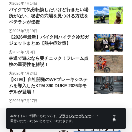
2026年7月14日
バイクで気分転換したいけど行きたい場
所がない…秘密の穴場を見つける方法を
ベテランが伝授
2026年7月19日
【2026年最新】バイク用ハイテク冷却ガ
ジェットまとめ【熱中症対策】
2026年7月9日
林道で遊ぶなら要チェック！フレーム点
検の重要性を解説！
2026年7月24日
【KTM】自社開発のWPブレーキシステ
ムを導入したKTM 390 DUKE 2026年モ
デルが登場！
2026年7月17日
本サイトのご利用にあたっては、
プライバシーポリシー
にご
了
承
同意いただいたものとさせていただきます。