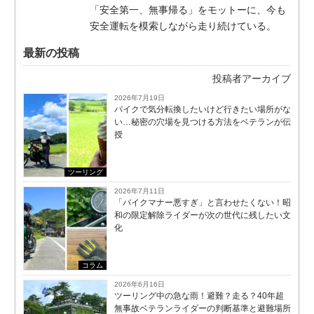
「安全第一、無事帰る」をモットーに、今も
安全運転を模索しながら走り続けている。
最新の投稿
投稿者アーカイブ
2026年7月19日
バイクで気分転換したいけど行きたい場所がな
い…秘密の穴場を見つける方法をベテランが伝
授
ツーリング
2026年7月11日
「バイクマナー悪すぎ」と言わせたくない！昭
和の限定解除ライダーが次の世代に残したい文
化
コラム
2026年6月16日
ツーリング中の急な雨！避難？走る？40年超
無事故ベテランライダーの判断基準と避難場所