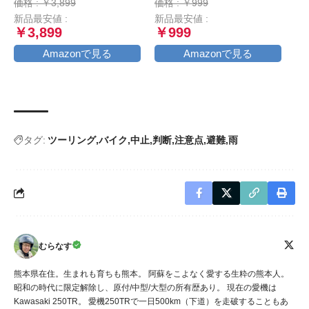
価格 : ￥3,899
価格 : ￥999
裏起毛 防風 風止め クッシ
ック×ブラック)
新品最安値 :
新品最安値 :
ョン付き 滑り止め ブラッ
￥3,899
￥999
ク L
Amazonで見る
Amazonで見る
タグ:
ツーリング
バイク
中止
判断
注意点
避難
雨
むらなす
熊本県在住。生まれも育ちも熊本。 阿蘇をこよなく愛する生粋の熊本人。
昭和の時代に限定解除し、原付/中型/大型の所有歴あり。 現在の愛機は
Kawasaki 250TR。 愛機250TRで一日500km（下道）を走破することもあ