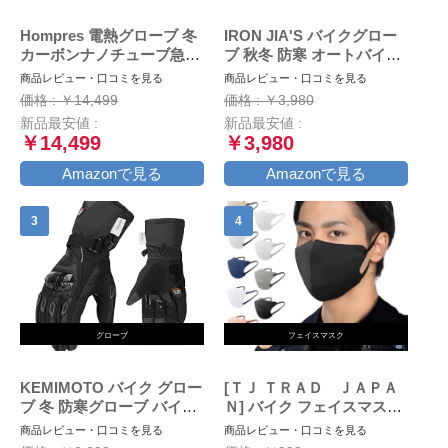
Hompres 電熱グローブ 冬
IRON JIA'S バイクグロー
カーボンナノチューブ急速
ブ 秋冬 防寒 オートバイ手
発熱 バイク グローブ 大容
袋 冬用 スマホ対応 防水 防
商品レビュー・口コミを見る
商品レビュー・口コミを見る
量バッテリー付 シガーソケ
風 保護手袋 裏起毛 滑り止
価格 : ￥14,499
価格 : ￥3,980
ット給電 バッテリー残量表
め ブラック M
新品最安値 :
新品最安値 :
示 4段階温度調節 スマホ対
￥14,499
￥3,980
応 防寒防風 撥水加工 通勤
通学 作業 男女兼用L
Amazonで見る
Amazonで見る
グローブ
フェイスマスク
KEMIMOTO バイク グロー
[ＴＪ ＴＲＡＤ ＪＡＰＡ
ブ 冬 防寒グローブ バイク
Ｎ] バイク フェイスマスク
冬用グローブ オートバイグ
大きめ マスク 日本製 不織
商品レビュー・口コミを見る
商品レビュー・口コミを見る
ローブ 春/秋/冬 スマホ対応
布 (大きめ30枚個包装, ブラ