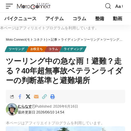
Aa
バイクニュース
アイテム
コラム
整備
動画
本ページはアフィリエイトプログラムを利用しています。
Moto Connect(モトコネクト)
>
記事
>
ライディング
>
ツーリング
>
ツーリング中の急な雨！避難？走る？40年超無事故ベテランライダーの判断基準と避難場所
ツーリング
お役立ち
コラム
ライディング
ツーリング中の急な雨！避難？走
る？40年超無事故ベテランライダ
ーの判断基準と避難場所
むらなす
Published: 2026年6月16日
最終更新日 2026/06/10 14:54
本ページはアフィリエイトプログラムを利用しています。