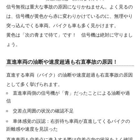
信号無視は重大な事故の原因になりかねません。よく見るの
は、信号機が黄色から赤に変わりかけているのに、無理やり
突っ込んでくる車両。バイクも車も多く見かけます。
黄色は「次の青まで待て」です！ 信号機は絶対に守りまし
ょう。
直進車両の油断や速度超過も右直事故の原因！
直進する車両（バイク）の油断や速度超過も右直事故の原因
として多く挙げられます。
直進車両側の信号機が「青」だったことによる油断や過
信
交差点周囲の状況の確認不足
車体感覚の誤認：右折待ち車両が直進してくるバイクの
距離感や速度を見誤った
直進車両も交差点に進入する際は交差点内の状況をよく確認