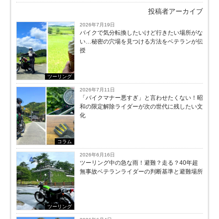
投稿者アーカイブ
2026年7月19日
バイクで気分転換したいけど行きたい場所がな
い…秘密の穴場を見つける方法をベテランが伝
授
ツーリング
2026年7月11日
「バイクマナー悪すぎ」と言わせたくない！昭
和の限定解除ライダーが次の世代に残したい文
化
コラム
2026年6月16日
ツーリング中の急な雨！避難？走る？40年超
無事故ベテランライダーの判断基準と避難場所
ツーリング