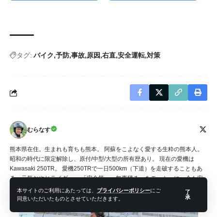
タグ:
バイク
予防
事故
原因
右直
安全運転
対策
むらなす
熊本県在住。生まれも育ちも熊本。 阿蘇をこよなく愛する生粋の熊本人。
昭和の時代に限定解除し、原付/中型/大型の所有歴あり。 現在の愛機は
Kawasaki 250TR。 愛機250TRで一日500km（下道）を走破することもあ
る、元気おやじライダー。 「安全第一、無事帰る」をモットーに、今も安
全運転を模索しながら走り続けている。
本サイトのご利用にあたっては、
プライバシーポリシー
にご
了
承
同意いただいたものとさせていただきます。