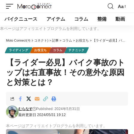
Aa
バイクニュース
アイテム
コラム
整備
動画
本ページはアフィリエイトプログラムを利用しています。
Moto Connect(モトコネクト)
>
記事
>
コラム
>
お役立ち
>
【ライダー必見】バイク事故のトップは右直事故！その意外な原因と対策とは？
ライディング
お役立ち
コラム
テクニック
【ライダー必見】バイク事故のト
ップは右直事故！その意外な原因
と対策とは？
むらなす
Published: 2024年5月31日
最終更新日 2024/05/31 19:12
本ページはアフィリエイトプログラムを利用しています。