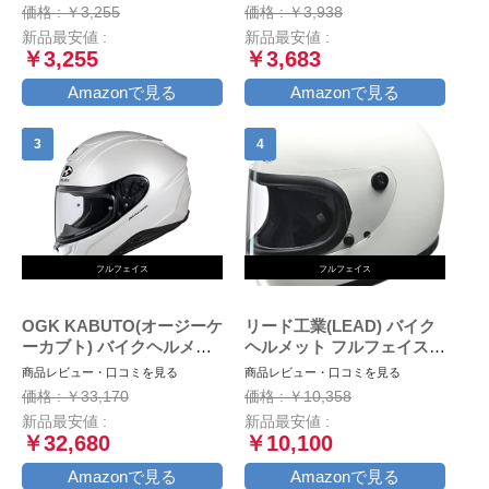
き マットグリーン CR-760
価格 : ￥3,255
価格 : ￥3,938
- FREE (頭囲 57cm~60cm
新品最安値 :
新品最安値 :
未満)
￥3,255
￥3,683
Amazonで見る
Amazonで見る
フルフェイス
フルフェイス
OGK KABUTO(オージーケ
リード工業(LEAD) バイク
ーカブト) バイクヘルメッ
ヘルメット フルフェイス
ト フルフェイス
RX-200R ホワイト フリー
商品レビュー・口コミを見る
商品レビュー・口コミを見る
AEROBLADE6 パールホワ
サイズ (57-60cm未満) -
価格 : ￥33,170
価格 : ￥10,358
イト (サイズ:L)
新品最安値 :
新品最安値 :
￥32,680
￥10,100
Amazonで見る
Amazonで見る