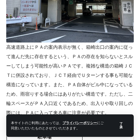
高速道路上にＰＡの案内表示が無く、箱崎出口の案内に従っ
て進んだ先に存在するという、ＰＡの存在を知らないとスル
ーしてしまう可能性が高いＰＡです。複雑な構造の箱崎ＪＣ
Ｔに併設されており、ＪＣＴ経由でＵターンする事も可能な
構造になっています。また、ＰＡ自体がビル中になっている
ため、雨宿りする場合にはありがたい構造です。ただし、二
輪スペースがＰＡ入口近くであるため、出入りや取り回しの
際には、ＰＡに入って来る車に注意が必要です。
本サイトのご利用にあたっては、
プライバシーポリシー
にご
箱崎PA
了
承
同意いただいたものとさせていただきます。
駐車場