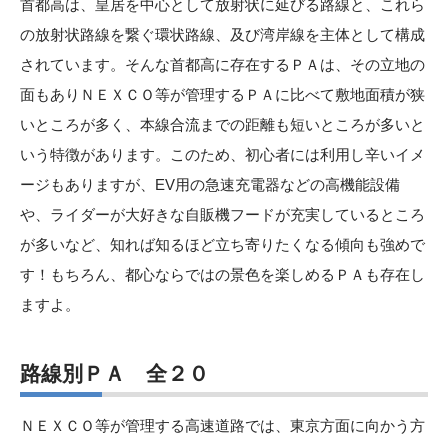
首都高は、皇居を中心として放射状に延びる路線と、これら
の放射状路線を繋ぐ環状路線、及び湾岸線を主体として構成
されています。そんな首都高に存在するＰＡは、その立地の
面もありＮＥＸＣＯ等が管理するＰＡに比べて敷地面積が狭
いところが多く、本線合流までの距離も短いところが多いと
いう特徴があります。このため、初心者には利用し辛いイメ
ージもありますが、EV用の急速充電器などの高機能設備
や、ライダーが大好きな自販機フードが充実しているところ
が多いなど、知れば知るほど立ち寄りたくなる傾向も強めで
す！もちろん、都心ならではの景色を楽しめるＰＡも存在し
ますよ。
路線別ＰＡ 全２０
ＮＥＸＣＯ等が管理する高速道路では、東京方面に向かう方