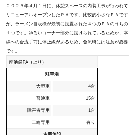
２０２５年４月１日に、休憩スペースの内装工事が行われて
リニューアルオープンしたＰＡです。比較的小さなＰＡです
が、ラーメン自販機が最初に設置された４つのＰＡのうちの
１つです。ゆるいコーナー部分に設けられているためか、本
線への合流手前に停止線があるため、合流時には注意が必要
です。
南池袋PA（上り）
駐車場
大型車
4台
普通車
15台
障害者専用
1台
二輪専用
有り
主要施設