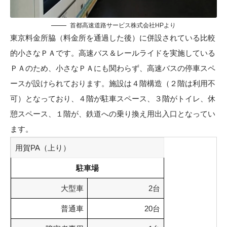
首都高速道路サービス株式会社HP
より
東京料金所脇（料金所を通過した後）に併設されている比較
的小さなＰＡです。高速バス＆レールライドを実施している
ＰＡのため、小さなＰＡにも関わらず、高速バスの停車スペ
ースが設けられております。施設は４階構造（２階は利用不
可）となっており、４階が駐車スペース、３階がトイレ、休
憩スペース、１階が、鉄道への乗り換え用出入口となってい
ます。
用賀PA（上り）
駐車場
大型車
2台
普通車
20台