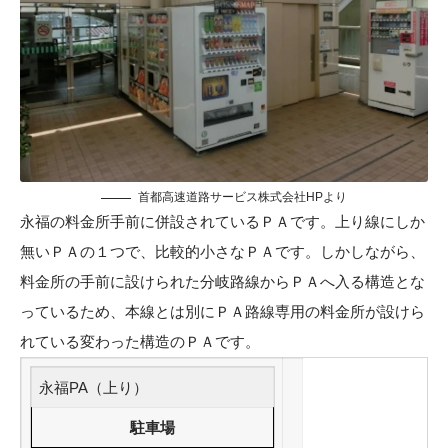
首都高速道路サービス株式会社HP
より
永福の料金所手前に併設されているＰＡです。上り線にしか
無いＰＡの１つで、比較的小さなＰＡです。しかしながら、
料金所の手前に設けられた分岐路線からＰＡへ入る構造とな
っているため、本線とは別にＰＡ路線専用の料金所が設けら
れている変わった構造のＰＡです。
永福PA（上り）
駐車場