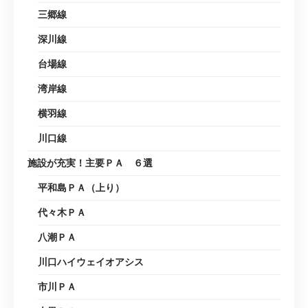
三郷線
深川線
台場線
湾岸線
横羽線
川口線
施設が充実！主要ＰＡ ６選
平和島ＰＡ（上り）
代々木ＰＡ
八潮ＰＡ
川口ハイウェイオアシス
市川ＰＡ