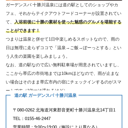
ガーデンスパ 十勝川温泉には道の駅としてのショップやカ
フェ、それからテイクアウトフードコーナーが設置されてい
て、
入浴前後に十勝の素材を使った魅惑のグルメを堪能する
ことができます！
つまりは温泉と併せて1日中楽しめるスポットなので、雨の
日は無理に走らずココで「温泉→ご飯→ぼーっとする」とい
う人生の楽園を楽しみましょう。
なお、道の駅なので広い無料駐車場が用意されていますし、
ここから帯広の市街地までは10kmほどなので、雨が止まな
い場合はそのまま帯広市内の宿にチェックインするのがスマ
ートです（10kmは濡れるけど）
道の駅 ガーデンスパ 十勝川温泉
〒080-0262 北海道河東郡音更町十勝川温泉北14丁目1
TEL：0155-46-2447
営業時間：9:00〜19:00（施設により異なる）