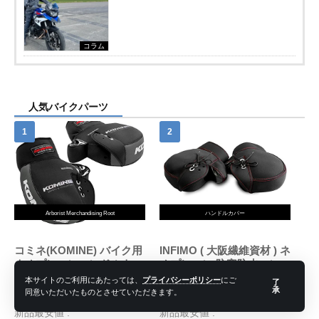
コラム
人気バイクパーツ
Arborist Merchandising Root
ハンドルカバー
コミネ(KOMINE) バイク用
INFIMO ( 大阪繊維資材 ) ネ
ネオプレーンハンドルウォ
オプレーン 防寒防水ハンド
ーマー/ハンドルカバー ブ
ルカバー ブラック WNHC-
本サイトのご利用にあたっては、
プライバシーポリシー
にご
商品レビュー・口コミを見る
商品レビュー・口コミを見る
了
ラック/グレー フリー AK-
03
承
同意いただいたものとさせていただきます。
価格 : ￥2,601
価格 : ￥1,982
021 345
新品最安値 :
新品最安値 :