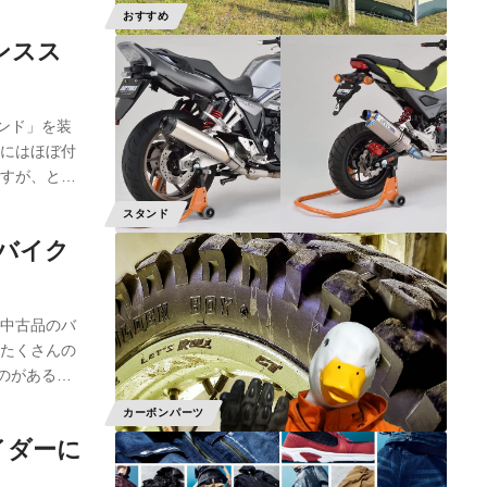
おすすめ
ンスス
ンド」を装
車にはほぼ付
ですが、と…
スタンド
バイク
は中古品のバ
、たくさんの
のがある…
カーボンパーツ
イダーに