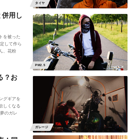
タイヤ
と併用し
トを被った
想定して作ら
ん、花粉
PM2.5
る？お
ングギアを
欲しくなる
す夢のガレ
ガレージ