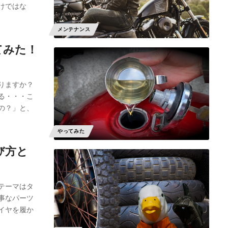
けではな
メンテナンス
てみた！
りますか？
る・・・こ
の？」と、
やってみた
び方と
テーマはタ
事なパーツ
イヤを履か