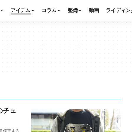
アイテム
コラム
整備
動画
ライディン
のチェ
急停車する