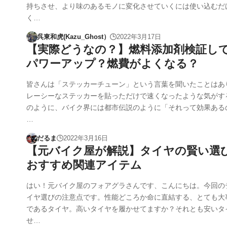
持ちさせ、より味のあるモノに変化させていくには使い込むだ
く…
呉東和虎(Kazu_Ghost）
2022年3月17日
【実際どうなの？】燃料添加剤検証し
パワーアップ？燃費がよくなる？
皆さんは「ステッカーチューン」という言葉を聞いたことはあ
レーシーなステッカーを貼っただけで速くなったような気がす
のように、バイク界には都市伝説のように「それって効果ある
…
だるま
2022年3月16日
【元バイク屋が解説】タイヤの賢い選
おすすめ関連アイテム
はい！元バイク屋のフォアグラさんです、こんにちは。今回の
イヤ選びの注意点です。性能どころか命に直結する、とても大
であるタイヤ。高いタイヤを履かせてますか？それとも安いタ
せ…