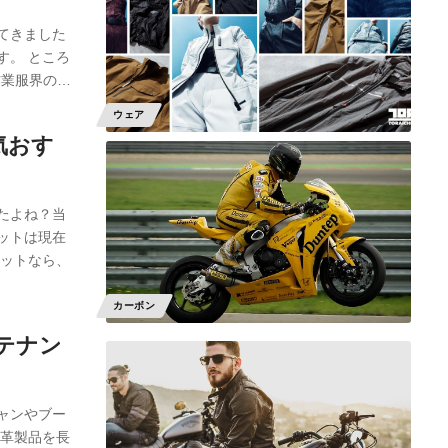
てきました
す。 ところ
作業服界の…
ウェア
気おす
たよね？当
ットは現在
メットなら、
カーボン
テナン
ャンやブー
な革製品を長