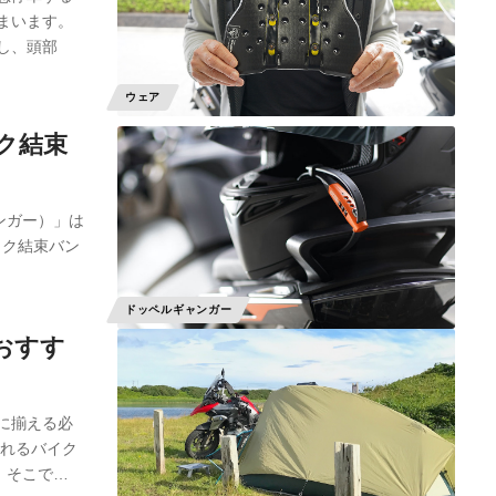
まいます。
し、頭部
ウェア
ク結束
ャンガー）」は
ック結束バン
ドッペルギャンガー
おすす
に揃える必
られるバイク
 そこで…