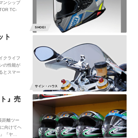
マンシップ
R TC-
SHOEI
ット
イクライフ
ンの性能が
るとスマー
サイン・ハウス
ット』売
長距離ツー
度に向けてヘ
場』『ヤ…