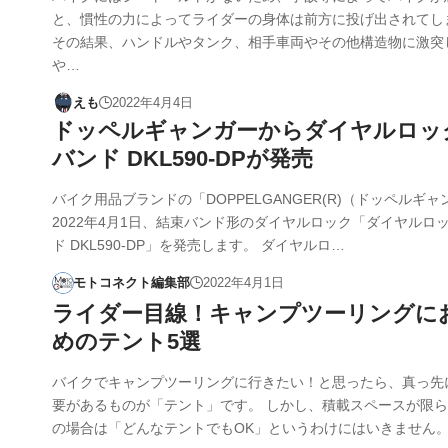
と、慣性の力によってライダーの身体は前方に投げ出されてし
その結果、ハンドルやタンク、相手車両やその他構造物に激突
や…
えも
2022年4月4日
ドッペルギャンガーからダイヤルロッ
バンド DKL590-DPが発売
バイク用品ブランドの「DOPPELGANGER(R)（ドッペルギ
2022年4月1日、結束バンド形のダイヤルロック「ダイヤルロ
ド DKL590-DP」を発売します。 ダイヤルロ…
モトコネクト編集部
2022年4月1日
ライダー目線！キャンプツーリングに
めのテント5選
バイクでキャンプツーリングに行きたい！と思ったら、真っ先
要があるものが「テント」です。 しかし、積載スペースが限
の場合は「どんなテントでもOK」というわけにはいきません。