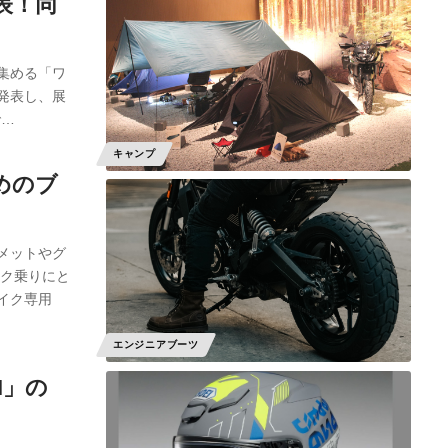
表！同
集める「ワ
発表し、展
で…
キャンプ
めのブ
メットやグ
イク乗りにと
イク専用
エンジニアブーツ
II」の