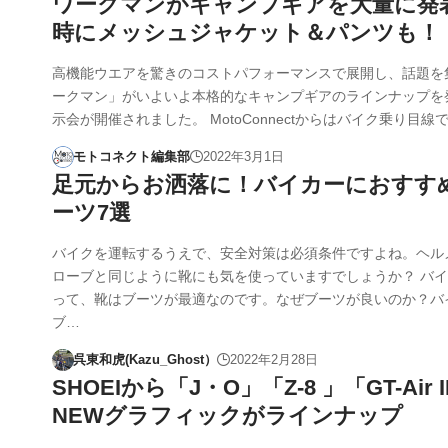
ワークマンがキャンプギアを大量に発
時にメッシュジャケット＆パンツも！
高機能ウエアを驚きのコストパフォーマンスで展開し、話題を
ークマン」がいよいよ本格的なキャンプギアのラインナップを
示会が開催されました。 MotoConnectからはバイク乗り目線
モトコネクト編集部
2022年3月1日
足元からお洒落に！バイカーにおすす
ーツ7選
バイクを運転するうえで、安全対策は必須条件ですよね。ヘル
ローブと同じように靴にも気を使っていますでしょうか？ バ
って、靴はブーツが最適なのです。なぜブーツが良いのか？バ
ブ…
呉東和虎(Kazu_Ghost）
2022年2月28日
SHOEIから「J・O」「Z-8 」「GT-Air 
NEWグラフィックがラインナップ