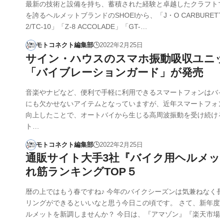
最新の技術と設備を持ち、蓄積された経験と卓越したクラフト
を誇るヘルメットブランドのSHOEIから、「J・O CARBURETTO
2/TC-10」「Z-8 ACCOLADE」「GT-…
モトコネクト編集部
2022年2月25日
サイン・ハウスのスマホ振動吸収ユニ
「バイブレーションガード」が発売
音楽やナビなど、便利で手軽に利用できるスマートフォンはバ
にも欠かせないアイテムとなっていますが、近年スマートフォ
向上したことで、オートバイから生じる高周波振動を受け続け
ト…
モトコネクト編集部
2022年2月25日
通販サイト大手3社『バイク用ヘルメ
れ筋ランキングTOP５
暦の上ではもう春ですね♪ 今年のバイクシーズンは気兼ねなく
リングができるといいなと思う今日この頃です。 さて、新年
ルメットを新調しませんか？ 今日は、『アマゾン』『楽天市