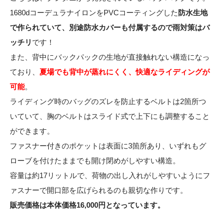
1680dコーデュラナイロンをPVCコーティングした
防水生地
で作られていて、別途防水カバーも付属するので雨対策はバ
ッチリ
です！
また、背中にバックパックの生地が直接触れない構造になっ
ており、
夏場でも背中が蒸れにくく、快適なライディングが
可能
。
ライディング時のバッグのズレを防止するベルトは2箇所つ
いていて、胸のベルトはスライド式で上下にも調整すること
ができます。
ファスナー付きのポケットは表面に3箇所あり、いずれもグ
ローブを付けたままでも開け閉めがしやすい構造。
容量は約17リットルで、荷物の出し入れがしやすいようにフ
ァスナーで開口部を広げられるのも親切な作りです。
販売価格は本体価格16,000円となっています。