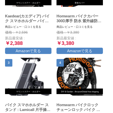
マウントステー・ホルダー
車体カバー
Kaedear(カエディア) バイ
Homwarm バイクカバー
ク スマホホルダー バイク
300D厚手 防水 紫外線防止
用スマホホルダー 携帯ホル
盗難防止 収納バッグ付き
商品レビュー・口コミを見る
商品レビュー・口コミを見る
ダー 振動吸収 マウント 対
(XXL, ブラック)
価格 : ￥2,596
価格 : ￥3,380
応 スマホ スタンド アルミ
新品最安値 :
新品最安値 :
製 マウント ハンドル ミラ
￥2,388
￥3,380
ー 原付 オートバイ 自転車
クイックホールド KDR-
Amazonで見る
Amazonで見る
M11C (Black)
マウントステー・ホルダー
DIY & Garden - AmazonGlobal free shipping
バイク スマホホルダー ス
Homwarm バイクロック
タンド : Lamicall 片手操作
チェーンロック バイク 自