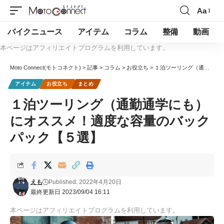
Aa
バイクニュース
アイテム
コラム
整備
動画
本ページはアフィリエイトプログラムを利用しています。
Moto Connect(モトコネクト)
>
記事
>
コラム
>
お役立ち
>
１泊ツーリング（通勤通学にも）にオススメ！適度な容量のバックパック【５選】
アイテム
お役立ち
まとめ
１泊ツーリング（通勤通学にも）
にオススメ！適度な容量のバック
パック【５選】
えも
Published: 2022年4月20日
最終更新日 2023/09/04 16:11
本ページはアフィリエイトプログラムを利用しています。