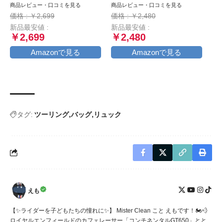
オートバイ ワンタッチ ス
転車 ワイヤーロック φ(直
商品レビュー・口コミを見る
商品レビュー・口コミを見る
マートフォンホルダー, ミ
径)22mm×1200ｍｍ 頑丈
価格 : ￥2,699
価格 : ￥2,480
ラーマウント付き,バイク用
盗難防止 鍵3本セット (ブ
新品最安値 :
新品最安値 :
携帯ホルダー,原付 スマホ
ラック)
￥2,699
￥2,480
ホルダー, motorcycle
phone mount, 360度回転,
Amazonで見る
Amazonで見る
振動吸収, iPhone15 15Plus
15pro 15pro max,iphone
14/13/12/11/8/7/6 plus pro
max
タグ:
ツーリング
バッグ
リュック
えも
【✨ライダーを子どもたちの憧れに✨】 Mister Clean こと えもです！🏍️💨
ロイヤルエンフィールドのカフェレーサー「コンチネンタルGT650」とと