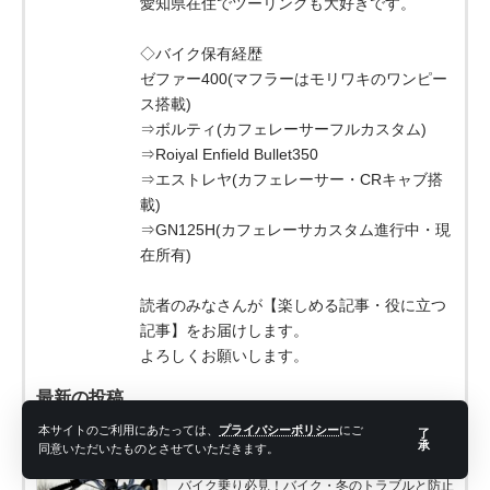
愛知県在住でツーリングも大好きです。
◇バイク保有経歴
ゼファー400(マフラーはモリワキのワンピー
ス搭載)
⇒ボルティ(カフェレーサーフルカスタム)
⇒Roiyal Enfield Bullet350
⇒エストレヤ(カフェレーサー・CRキャブ搭
載)
⇒GN125H(カフェレーサカスタム進行中・現
在所有)
読者のみなさんが【楽しめる記事・役に立つ
記事】をお届けします。
よろしくお願いします。
最新の投稿
本サイトのご利用にあたっては、
プライバシーポリシー
にご
了
投稿者アーカイブ
承
同意いただいたものとさせていただきます。
2023年1月3日
バイク乗り必見！バイク・冬のトラブルと防止