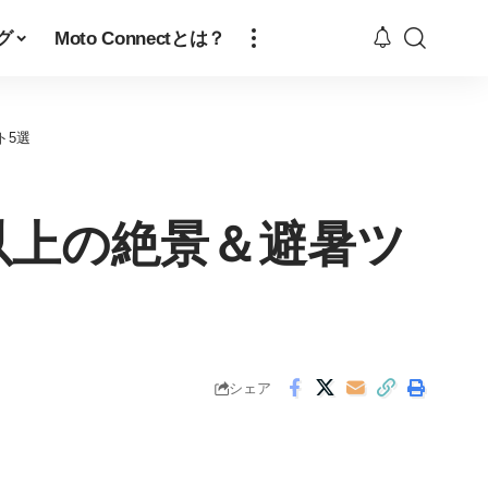
グ
Moto Connectとは？
ト5選
m以上の絶景＆避暑ツ
シェア