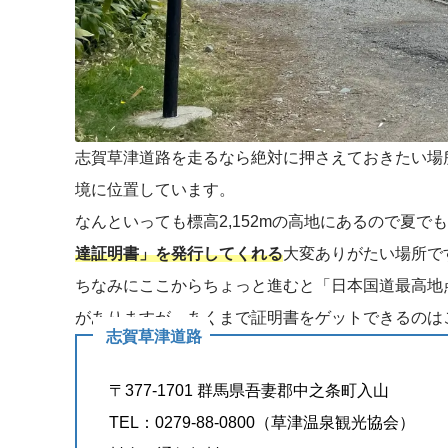
志賀草津道路を走るなら絶対に押さえておきたい場
境に位置しています。
なんといっても標高2,152mの高地にあるので夏で
達証明書」を発行してくれる
大変ありがたい場所で
ちなみにここからちょっと進むと「日本国道最高地
がありますが、あくまで証明書をゲットできるのは
志賀草津道路
〒377-1701 群馬県吾妻郡中之条町入山
TEL：0279-88-0800（草津温泉観光協会）