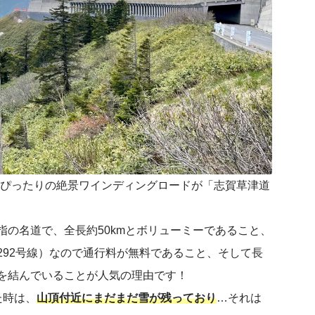
暑にぴったりの絶景ワインディングロードが「志賀草津道
の名道で、全長約50kmとボリューミーであること、
292号線）なので通行料が無料であること、そして長
を結んでいることが人気の理由です！
た時は、
山頂付近にまだまだ雪が残っており
…それは