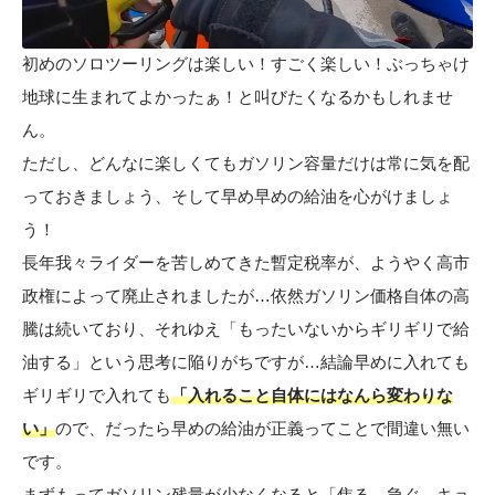
初めのソロツーリングは楽しい！すごく楽しい！ぶっちゃけ
地球に生まれてよかったぁ！と叫びたくなるかもしれませ
ん。
ただし、どんなに楽しくてもガソリン容量だけは常に気を配
っておきましょう、そして早め早めの給油を心がけましょ
う！
長年我々ライダーを苦しめてきた暫定税率が、ようやく高市
政権によって廃止されましたが…依然ガソリン価格自体の高
騰は続いており、それゆえ「もったいないからギリギリで給
油する」という思考に陥りがちですが…結論早めに入れても
ギリギリで入れても
「入れること自体にはなんら変わりな
い」
ので、だったら早めの給油が正義ってことで間違い無い
です。
まずもってガソリン残量が少なくなると「焦る、急ぐ、キョ