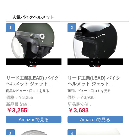
人気バイクヘルメット
ジェット
ジェット
リード工業(LEAD) バイク
リード工業(LEAD) バイク
ヘルメット ジェット
ヘルメット ジェット
CROSS バブルシールド付
CROSS ブラック CR-720 -
商品レビュー・口コミを見る
商品レビュー・口コミを見る
き マットグリーン CR-760
価格 : ￥3,255
価格 : ￥3,938
- FREE (頭囲 57cm~60cm
新品最安値 :
新品最安値 :
未満)
￥3,255
￥3,683
Amazonで見る
Amazonで見る