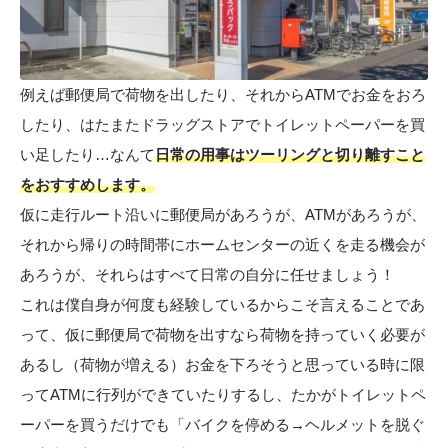
例えば郵便局で荷物を出したり、それからATMでお金をおろ
したり、はたまたドラッグストアでトイレットペーパーを買
い足したり…なんて
日常の用事はツーリングと切り離すこと
をおすすめします。
仮に走行ルート沿いに郵便局があろうが、ATMがあろうが、
それから帰りの時間帯にホームセンターの近くを走る機会が
あろうが、それらはすべて日常の自分に任せましょう！
これは僕自身が何度も経験しているからこそ言えることであ
って、仮に郵便局で荷物を出すなら荷物を持っていく必要が
あるし（荷物が増える）お金を下ろそうと思っている時に限
ってATMに行列ができていたりするし、たかがトイレットペ
ーパーを買うだけでも「バイクを停める→ヘルメットを脱ぐ