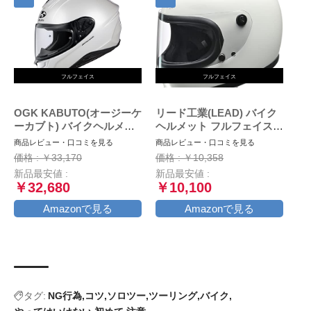
フルフェイス
フルフェイス
OGK KABUTO(オージーケ
リード工業(LEAD) バイク
ーカブト) バイクヘルメッ
ヘルメット フルフェイス
ト フルフェイス
RX-200R ホワイト フリー
商品レビュー・口コミを見る
商品レビュー・口コミを見る
AEROBLADE6 パールホワ
サイズ (57-60cm未満) -
価格 : ￥33,170
価格 : ￥10,358
イト (サイズ:L)
新品最安値 :
新品最安値 :
￥32,680
￥10,100
Amazonで見る
Amazonで見る
タグ:
NG行為
コツ
ソロツー
ツーリング
バイク