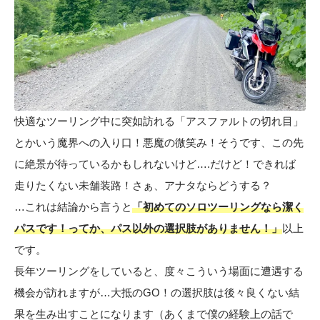
快適なツーリング中に突如訪れる「アスファルトの切れ目」
とかいう魔界への入り口！悪魔の微笑み！そうです、この先
に絶景が待っているかもしれないけど….だけど！できれば
走りたくない未舗装路！さぁ、アナタならどうする？
…これは結論から言うと
「初めてのソロツーリングなら潔く
パスです！ってか、パス以外の選択肢がありません！」
以上
です。
長年ツーリングをしていると、度々こういう場面に遭遇する
機会が訪れますが…大抵のGO！の選択肢は後々良くない結
果を生み出すことになります（あくまで僕の経験上の話で