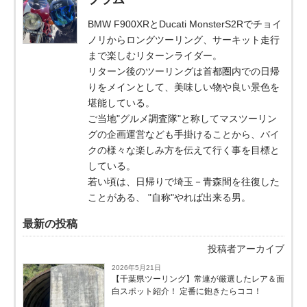
BMW F900XRとDucati MonsterS2Rでチョイ
ノリからロングツーリング、サーキット走行
まで楽しむリターンライダー。
リターン後のツーリングは首都圏内での日帰
りをメインとして、美味しい物や良い景色を
堪能している。
ご当地"グルメ調査隊"と称してマスツーリン
グの企画運営なども手掛けることから、バイ
クの様々な楽しみ方を伝えて行く事を目標と
している。
若い頃は、日帰りで埼玉－青森間を往復した
ことがある、 "自称"やれば出来る男。
最新の投稿
投稿者アーカイブ
2026年5月21日
【千葉県ツーリング】常連が厳選したレア＆面
白スポット紹介！ 定番に飽きたらココ！