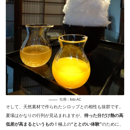
引用：foto AC
そして、天然素材で作られたシロップとの相性も抜群です。
夏場はかなりの行列が見込まれますが、
待った分だけ熱の高
低差が高まるというもの！
極上の
“ととのい体験”
のために、