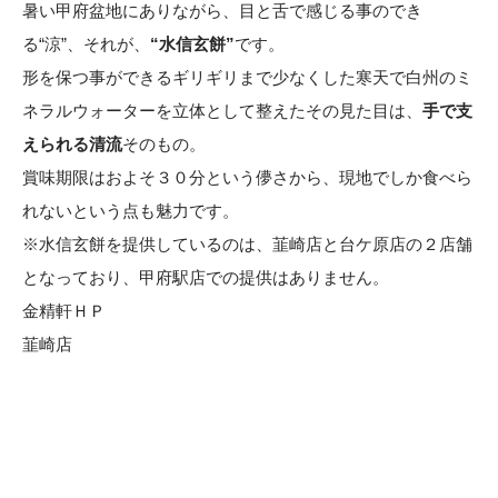
暑い甲府盆地にありながら、目と舌で感じる事のでき
る“涼”、それが、
“水信玄餅”
です。
形を保つ事ができるギリギリまで少なくした寒天で白州のミ
ネラルウォーターを立体として整えたその見た目は、
手で支
えられる清流
そのもの。
賞味期限はおよそ３０分という儚さから、現地でしか食べら
れないという点も魅力です。
※水信玄餅を提供しているのは、韮崎店と台ケ原店の２店舗
となっており、甲府駅店での提供はありません。
金精軒ＨＰ
韮崎店