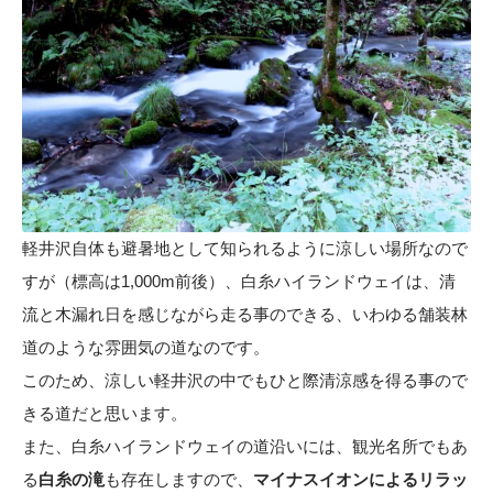
軽井沢自体も避暑地として知られるように涼しい場所なので
すが（標高は1,000m前後）、白糸ハイランドウェイは、清
流と木漏れ日を感じながら走る事のできる、いわゆる舗装林
道のような雰囲気の道なのです。
このため、涼しい軽井沢の中でもひと際清涼感を得る事ので
きる道だと思います。
また、白糸ハイランドウェイの道沿いには、観光名所でもあ
る
白糸の滝
も存在しますので、
マイナスイオンによるリラッ