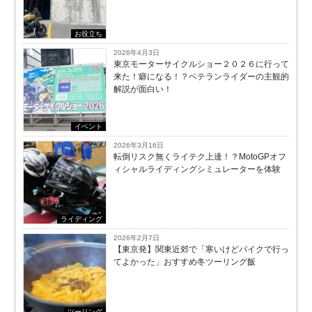
お役立ち
2026年4月3日
東京モーターサイクルショー２０２６に行って
来た！癖になる！？ベテランライダーの主観的
解説が面白い！
イベント
2026年3月16日
転倒リスク無くライテク上達！？MotoGPオフ
ィシャルライディングシミュレーターを体験
ライディング
2026年2月7日
【東京発】関東近郊で「寒いけどバイクで行っ
てよかった」おすすめ冬ツーリング飯
ツーリング