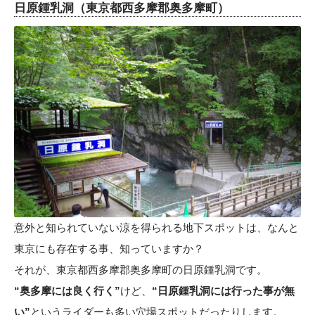
日原鍾乳洞（東京都西多摩郡奥多摩町）
意外と知られていない涼を得られる地下スポットは、なんと
東京にも存在する事、知っていますか？
それが、東京都西多摩郡奥多摩町の日原鍾乳洞です。
“奥多摩には良く行く”
けど、
“日原鍾乳洞には行った事が無
い”
というライダーも多い穴場スポットだったりします。