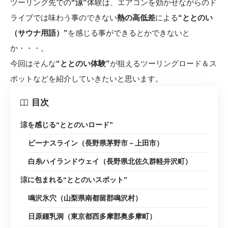
ツーリング先での
“涼”
体験は、エアコンを効かせながらのド
ライブでは味わう事のできない
熱の高低差
による
“ととのい
（サウナ用語）”
を感じる事ができるとかできないと
か・・・。
今回はそんな
“ととのい体験”
が狙えるツーリングロード＆ス
ポットなどを紹介していきたいと思います。
目次
涼を感じる“ととのいロード”
ビーナスライン（長野県茅野市－上田市）
白糸ハイランドウェイ（長野県北佐久群軽井沢町）
涼に包まれる“ととのいスポット”
鳴沢氷穴（山梨県南都留郡鳴沢村）
日原鍾乳洞（東京都西多摩郡奥多摩町）