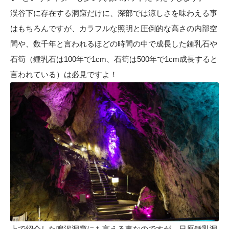
渓谷下に存在する洞窟だけに、深部では涼しさを味わえる事
はもちろんですが、カラフルな照明と圧倒的な高さの内部空
間や、数千年と言われるほどの時間の中で成長した鍾乳石や
石筍（鍾乳石は100年で1cm、石筍は500年で1cm成長すると
言われている）は必見ですよ！
上で紹介した鳴沢洞窟にも言える事なのですが、日原鍾乳洞