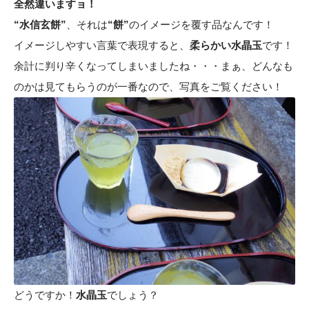
全然違いますョ！
“水信玄餅”
、それは
“餅”
のイメージを覆す品なんです！
イメージしやすい言葉で表現すると、
柔らかい水晶玉
です！
余計に判り辛くなってしまいましたね・・・まぁ、どんなも
のかは見てもらうのが一番なので、写真をご覧ください！
どうですか！
水晶玉
でしょう？