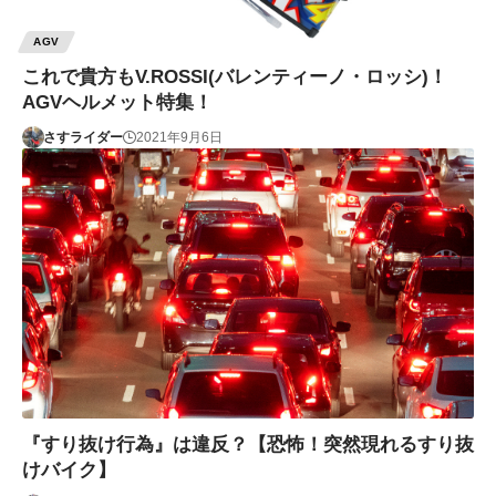
AGV
これで貴方もV.ROSSI(バレンティーノ・ロッシ)！
AGVヘルメット特集！
さすライダー
2021年9月6日
『すり抜け行為』は違反？【恐怖！突然現れるすり抜
けバイク】