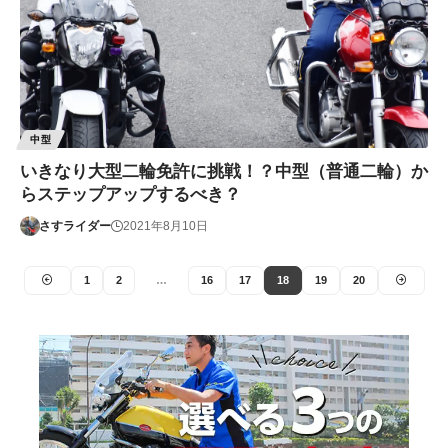
中型
いきなり大型二輪免許に挑戦！？中型（普通二輪）か
らステップアップするべき？
さすライダー
2021年8月10日
1
2
…
16
17
18
19
20