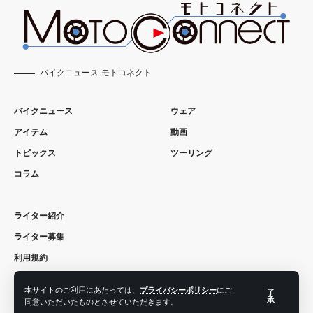
バイクニュース-モトコネクト
バイクニュース
ウェア
アイテム
動画
トピックス
ツーリング
コラム
ライター紹介
ライター募集
利用規約
お問い合わせ
本サイトのご利用にあたっては、
プライバシーポリシー
にご
了
Moto Connectとは？
承
同意いただいたものとさせていただきます。