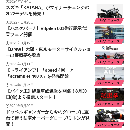
2024年7月4日
スズキ「KATANA」がマイナーチェンジの
2022モデルを発売！
バイクニュース
2022年1月28日
【ハスクバーナ】Vitpilen 801先行展示/試
乗フェア開催
バイクニュース
2025年3月19日
【BMW】大阪・東京モーターサイクルショ
ー出展概要を発表
バイクニュース
2025年3月11日
【トライアンフ】「speed 400」と
「scrambler 400 X」を発売開始
バイクニュース
2024年1月25日
【バイク王】絶版車総選挙を開催！8月30
日(金)より投票スタート！
バイクニュース
2024年8月30日
ドッペルギャンガーから今のグローブに重
ねて使う防寒オーバーグローブ/ミトンが発
売！
バイクニュース