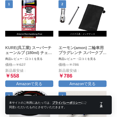
Arborist Merchandising Root
バイク工具・メンテナンス
KURE(呉工業) スーパーチ
エーモン(amon) 二輪車用
ェーンルブ (180ml) チェー
プラグレンチ スパークプラ
ン専用プレミアム潤滑剤 [
グレンチ バイク用
商品レビュー・口コミを見る
商品レビュー・口コミを見る
品番 ] 1068 [HTRC2.1]
(16mm・18mm・21mmに
価格 : ￥627
価格 : ￥786
対応) 収納袋付 8844
新品最安値 :
新品最安値 :
￥558
￥786
Amazonで見る
Amazonで見る
本サイトのご利用にあたっては、
プライバシーポリシー
にご
了
承
同意いただいたものとさせていただきます。