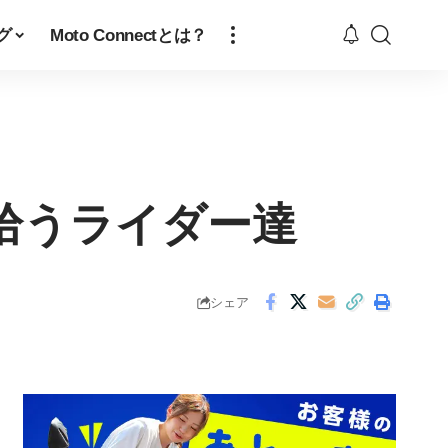
グ
Moto Connectとは？
拾うライダー達
シェア