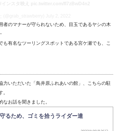
#インスタ映え
pic.twitter.com/fI7zBwD4n2
ab_strawberry)
July 2, 2022
用者のマナーが守られないため、目玉であるヤシの木
・
でも有名なツーリングスポットである宮ケ瀬でも、こ
協力いただいた「鳥井原ふれあいの館」、こちらの駐
す。
的なお話を聞きました。
守るため、ゴミを拾うライダー達