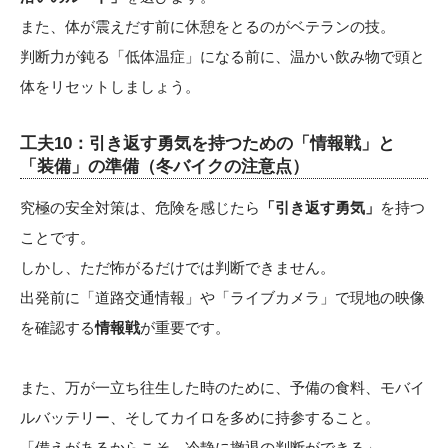
また、体が震えだす前に休憩をとるのがベテランの技。
判断力が鈍る「低体温症」になる前に、温かい飲み物で頭と
体をリセットしましょう。
工夫10：引き返す勇気を持つための「情報戦」と
「装備」の準備（冬バイクの注意点）
究極の安全対策は、危険を感じたら
「引き返す勇気」
を持つ
ことです。
しかし、ただ怖がるだけでは判断できません。
出発前に「道路交通情報」や「ライブカメラ」で現地の映像
を確認する
情報戦
が重要です。
また、万が一立ち往生した時のために、予備の食料、モバイ
ルバッテリー、そしてカイロを多めに持参すること。
「備えがあるからこそ、冷静に撤退の判断ができる」。