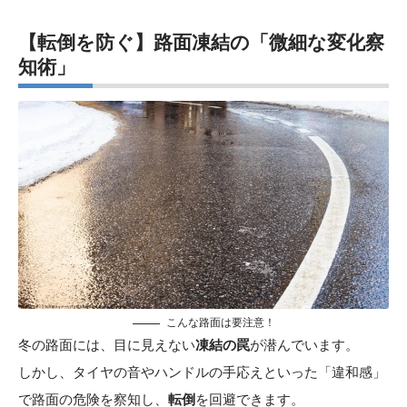
【転倒を防ぐ】路面凍結の「微細な変化察
知術」
こんな路面は要注意！
冬の路面には、目に見えない
凍結の罠
が潜んでいます。
しかし、タイヤの音やハンドルの手応えといった「違和感」
で路面の危険を察知し、
転倒
を回避できます。