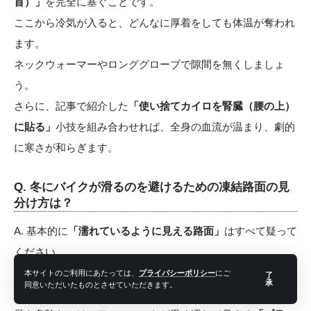
首）」
を完全に塞ぐことです。
ここから冷気が入ると、どんなに厚着をしても体温が奪われ
ます。
ネックウォーマーやロンググローブで隙間を無くしましょ
う。
さらに、記事で紹介した
「使い捨てカイロを腎臓（腰の上）
に貼る」
小技を組み合わせれば、全身の血流が温まり、劇的
に寒さが和らぎます。
Q. 冬にバイクが滑るのを避けるための凍結路面の見
分け方は？
A. 基本的に
「濡れているように見える路面」
はすべて疑って
ください。
とくに
「橋の上」「トンネルの出入り口」「日陰」
は、気温
本サイトのご利用にあたっては、
プライバシーポリシー
にご
了
承
同意いただいたものとさせていただきます。
がプラスでも凍結している恐れがあります。