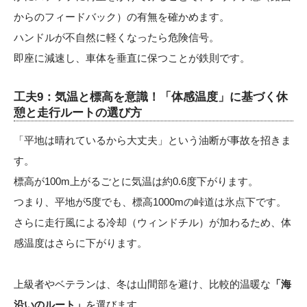
からのフィードバック）の有無を確かめます。
ハンドルが不自然に軽くなったら危険信号。
即座に減速し、車体を垂直に保つことが鉄則です。
工夫9：気温と標高を意識！「体感温度」に基づく休
憩と走行ルートの選び方
「平地は晴れているから大丈夫」という油断が事故を招きま
す。
標高が100m上がるごとに気温は約0.6度下がります。
つまり、平地が5度でも、標高1000mの峠道は氷点下です。
さらに走行風による冷却（ウィンドチル）が加わるため、体
感温度はさらに下がります。
上級者やベテランは、冬は山間部を避け、比較的温暖な
「海
沿いのルート」
を選びます。