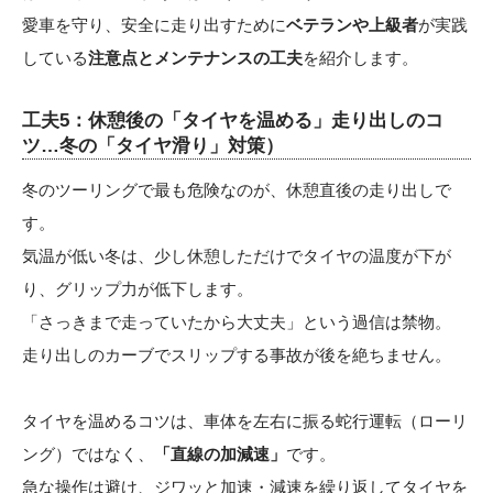
愛車を守り、安全に走り出すために
ベテランや上級者
が実践
している
注意点とメンテナンスの工夫
を紹介します。
工夫5：休憩後の「タイヤを温める」走り出しのコ
ツ…冬の「タイヤ滑り」対策）
冬のツーリングで最も危険なのが、休憩直後の走り出しで
す。
気温が低い冬は、少し休憩しただけでタイヤの温度が下が
り、グリップ力が低下します。
「さっきまで走っていたから大丈夫」という過信は禁物。
走り出しのカーブでスリップする事故が後を絶ちません。
タイヤを温めるコツは、車体を左右に振る蛇行運転（ローリ
ング）ではなく、
「直線の加減速」
です。
急な操作は避け、ジワッと加速・減速を繰り返してタイヤを