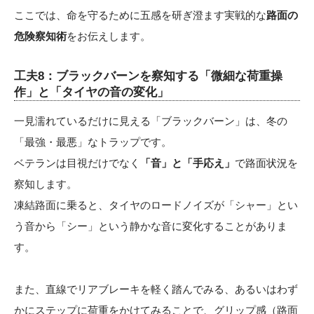
ここでは、命を守るために五感を研ぎ澄ます実戦的な
路面の
危険察知術
をお伝えします。
工夫8：ブラックバーンを察知する「微細な荷重操
作」と「タイヤの音の変化」
一見濡れているだけに見える「ブラックバーン」は、冬の
「最強・最悪」なトラップです。
ベテランは目視だけでなく
「音」と「手応え」
で路面状況を
察知します。
凍結路面に乗ると、タイヤのロードノイズが「シャー」とい
う音から「シー」という静かな音に変化することがありま
す。
また、直線でリアブレーキを軽く踏んでみる、あるいはわず
かにステップに荷重をかけてみることで、グリップ感（路面