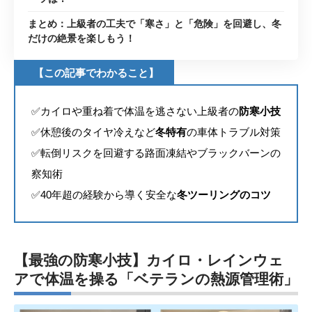
まとめ：上級者の工夫で「寒さ」と「危険」を回避し、冬
だけの絶景を楽しもう！
【この記事でわかること】
✅カイロや重ね着で体温を逃さない上級者の
防寒小技
✅休憩後のタイヤ冷えなど
冬特有
の車体トラブル対策
✅転倒リスクを回避する路面凍結やブラックバーンの
察知術
✅40年超の経験から導く安全な
冬ツーリングのコツ
【最強の防寒小技】カイロ・レインウェ
アで体温を操る「ベテランの熱源管理術」