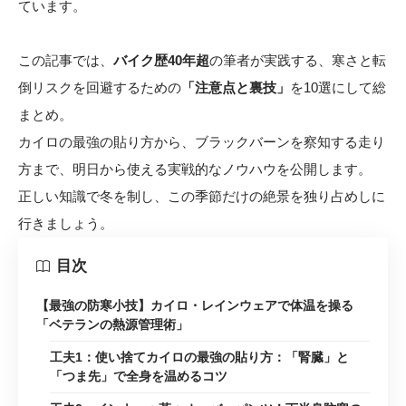
ています。
この記事では、
バイク歴40年超
の筆者が実践する、寒さと転
倒リスクを回避するための
「注意点と裏技」
を10選にして総
まとめ。
カイロの最強の貼り方から、ブラックバーンを察知する走り
方まで、明日から使える実戦的なノウハウを公開します。
正しい知識で冬を制し、この季節だけの絶景を独り占めしに
行きましょう。
目次
【最強の防寒小技】カイロ・レインウェアで体温を操る
「ベテランの熱源管理術」
工夫1：使い捨てカイロの最強の貼り方：「腎臓」と
「つま先」で全身を温めるコツ