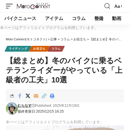
Aa
バイクニュース
アイテム
コラム
整備
動画
本ページはアフィリエイトプログラムを利用しています。
Moto Connect(モトコネクト)
>
記事
>
コラム
>
お役立ち
>
【総まとめ】冬のバイクに乗るベテランライダーがやっている「上級者の工夫」10選
ライディング
お役立ち
コラム
【総まとめ】冬のバイクに乗るベ
テランライダーがやっている「上
級者の工夫」10選
むらなす
Published: 2025年12月19日
最終更新日 2025/12/15 16:25
本ページはアフィリエイトプログラムを利用しています。