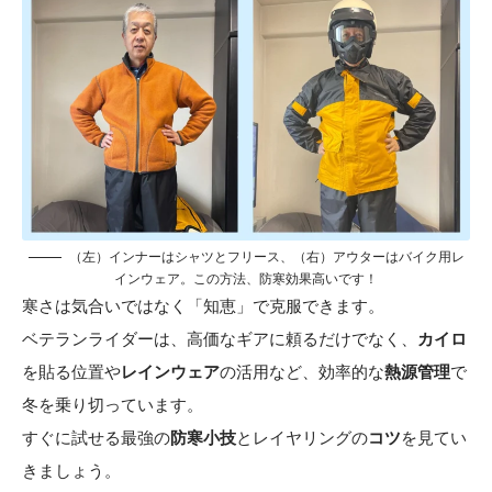
（左）インナーはシャツとフリース、（右）アウターはバイク用レ
インウェア。この方法、防寒効果高いです！
寒さは気合いではなく「知恵」で克服できます。
ベテランライダーは、高価なギアに頼るだけでなく、
カイロ
を貼る位置や
レインウェア
の活用など、効率的な
熱源管理
で
冬を乗り切っています。
すぐに試せる最強の
防寒小技
とレイヤリングの
コツ
を見てい
きましょう。