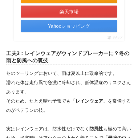
楽天市場
Yahooショッピング
ポチップ
工夫3：レインウェアがウィンドブレーカーに？冬の
雨と防風への裏技
冬のツーリングにおいて、雨は夏以上に致命的です。
濡れた体は走行風で急激に冷却され、低体温症のリスクさえ
あります。
そのため、たとえ晴れ予報でも
「レインウェア」
を常備する
のがベテランの技。
実はレインウェアは、防水性だけでなく
防風性
も極めて高い
ため、極寒時にはアウターの上から着ることで
「最強のウィ