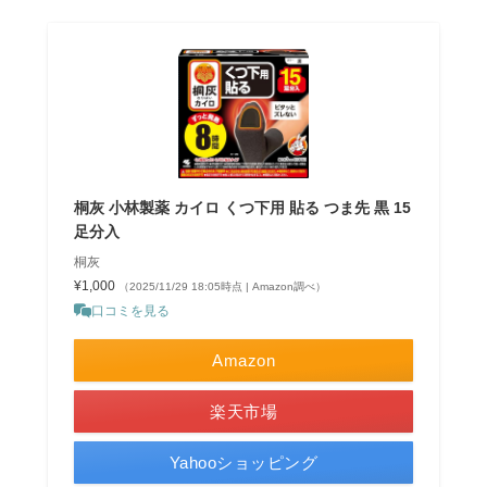
桐灰 小林製薬 カイロ くつ下用 貼る つま先 黒 15
足分入
桐灰
¥1,000
（2025/11/29 18:05時点 | Amazon調べ）
口コミを見る
Amazon
楽天市場
Yahooショッピング