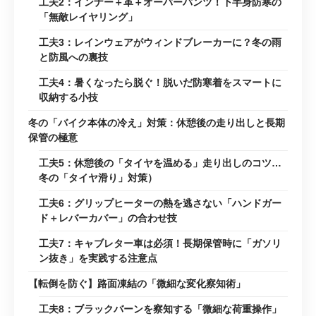
工夫2：インナー＋革＋オーバーパンツ！下半身防寒の
「無敵レイヤリング」
工夫3：レインウェアがウィンドブレーカーに？冬の雨
と防風への裏技
工夫4：暑くなったら脱ぐ！脱いだ防寒着をスマートに
収納する小技
冬の「バイク本体の冷え」対策：休憩後の走り出しと長期
保管の極意
工夫5：休憩後の「タイヤを温める」走り出しのコツ…
冬の「タイヤ滑り」対策）
工夫6：グリップヒーターの熱を逃さない「ハンドガー
ド＋レバーカバー」の合わせ技
工夫7：キャブレター車は必須！長期保管時に「ガソリ
ン抜き」を実践する注意点
【転倒を防ぐ】路面凍結の「微細な変化察知術」
工夫8：ブラックバーンを察知する「微細な荷重操作」