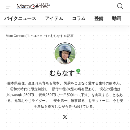
バイクニュース
アイテム
コラム
整備
動画
Moto Connect(モトコネクト)
>
むらなす の記事
むらなす
熊本県在住。生まれも育ちも熊本。 阿蘇をこよなく愛する生粋の熊本人。
昭和の時代に限定解除し、原付/中型/大型の所有歴あり。 現在の愛機は
Kawasaki 250TR。 愛機250TRで一日500km（下道）を走破することもあ
る、元気おやじライダー。 「安全第一、無事帰る」をモットーに、今も安
全運転を模索しながら走り続けている。