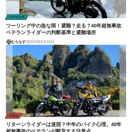
ツーリング
ツーリング中の急な雨！避難？走る？40年超無事故
ベテランライダーの判断基準と避難場所
むらなす
2026年6月16日
コラム
リターンライダーは迷惑？中年のバイク心理。40年
超無事故のベテランが断言する注意点