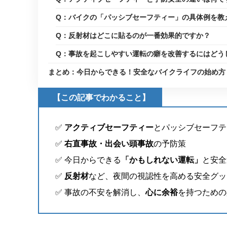
Q：バイクの「パッシブセーフティー」の具体例を教
Q：反射材はどこに貼るのが一番効果的ですか？
Q：事故を起こしやすい運転の癖を改善するにはどう
まとめ：今日からできる！安全なバイクライフの始め方
【この記事でわかること】
✅
アクティブセーフティー
とパッシブセーフテ
✅
右直事故・出会い頭事故
の予防策
✅ 今日からできる
「かもしれない運転」
と安全
✅
反射材
など、夜間の視認性を高める安全グッ
✅ 事故の不安を解消し、
心に余裕
を持つための