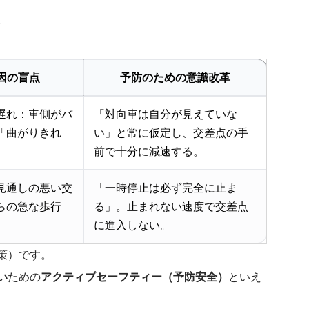
。
因の盲点
予防のための意識改革
遅れ：車側がバ
「対向車は自分が見えていな
「曲がりきれ
い」と常に仮定し、交差点の手
。
前で十分に減速する。
見通しの悪い交
「一時停止は必ず完全に止ま
らの急な歩行
る」。止まれない速度で交差点
に進入しない。
策）です。
い
ための
アクティブセーフティー（予防安全）
といえ