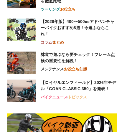
を徹底比較
ツーリング
お役立ち
【2026年版】400〜500ccアドベンチャ
ーバイクおすすめ8選！今選ぶならこ
れ！
コラム
まとめ
林道で遊ぶなら要チェック！フレーム点
検の重要性を解説！
メンテナンス
お役立ち
知識
【ロイヤルエンフィールド】2026年モデ
ル「GOAN CLASSIC 350」を発表！
バイクニュース
トピックス