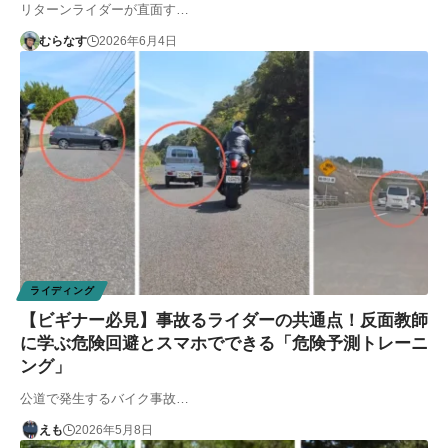
リターンライダーが直面す…
むらなす
2026年6月4日
ライディング
【ビギナー必見】事故るライダーの共通点！反面教師
に学ぶ危険回避とスマホでできる「危険予測トレーニ
ング」
公道で発生するバイク事故…
えも
2026年5月8日