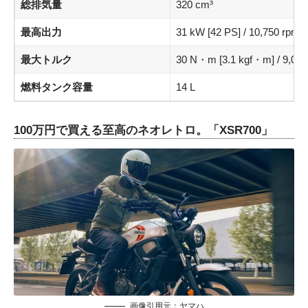
総排気量
320 cm³
最高出力
31 kW [42 PS] / 10,750 rpm
最大トルク
30 N・m [3.1 kgf・m] / 9,000
燃料タンク容量
14 L
100万円で買える至高のネオレトロ。「XSR700」
画像引用元：
ヤマハ