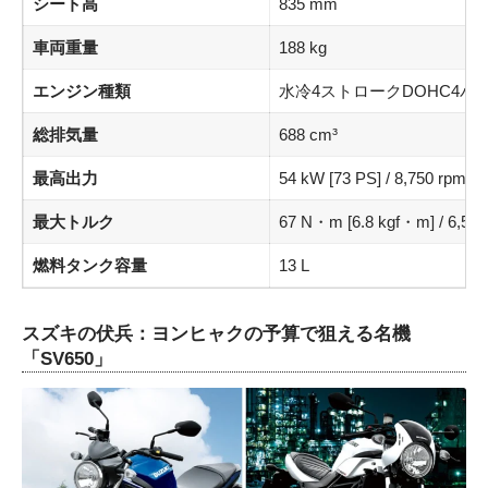
シート高
835 mm
車両重量
188 kg
エンジン種類
水冷4ストロークDOHC4バ
総排気量
688 cm³
最高出力
54 kW [73 PS] / 8,750 rpm
最大トルク
67 N・m [6.8 kgf・m] / 6,500
燃料タンク容量
13 L
スズキの伏兵：ヨンヒャクの予算で狙える名機
「SV650」