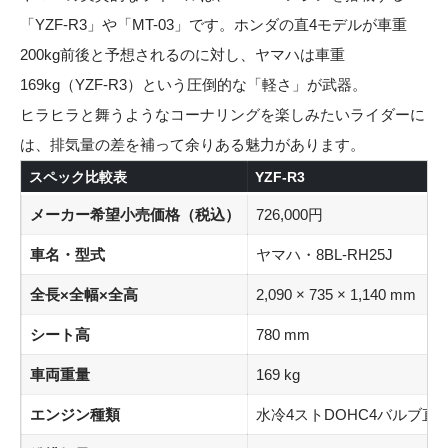
「YZF-R3」や「MT-03」です。ホンダの直4モデルが車重
200kg前後と予想されるのに対し、ヤマハは車重
169kg（YZF-R3）という圧倒的な「軽さ」が武器。
ヒラヒラと舞うようなコーナリングを楽しみたいライダーに
は、排気量の差を補って余りある魅力があります。
スペック比較表
YZF-R3
メーカー希望小売価格（税込）
726,000円
車名・型式
ヤマハ・8BL-RH25J
全長×全幅×全高
2,090 × 735 × 1,140 mm
シート高
780 mm
車両重量
169 kg
エンジン種類
水冷4ストDOHC4バルブ直