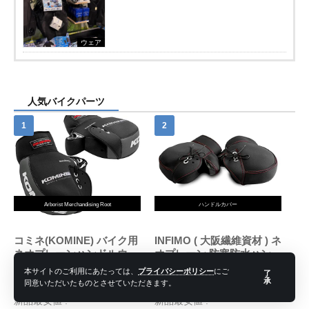
ウェア
人気バイクパーツ
Arborist Merchandising Root
ハンドルカバー
コミネ(KOMINE) バイク用
INFIMO ( 大阪繊維資材 ) ネ
ネオプレーンハンドルウォ
オプレーン 防寒防水ハンド
ーマー/ハンドルカバー ブ
ルカバー ブラック WNHC-
商品レビュー・口コミを見る
商品レビュー・口コミを見る
本サイトのご利用にあたっては、
プライバシーポリシー
にご
了
ラック/グレー フリー AK-
03
承
同意いただいたものとさせていただきます。
価格 : ￥2,601
価格 : ￥1,982
021 345
新品最安値 :
新品最安値 :