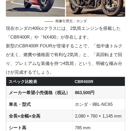
画像引用元：ホンダ
現在ホンダの400ccクラスには、2気筒エンジンを搭載した
「CBR400R」や「NX400」が存在します。
新型のCBR400R FOURが登場することで、「低中速トルク
が太く、燃費や価格面で有利な2気筒」と、「高回転まで回
り、プレミアムな装備を持つ4気筒」という、明確な棲み分
けが完成するでしょう。
スペック比較表
CBR400R
メーカー希望小売価格（税込）
863,500円
車名・型式
ホンダ・8BL-NC65
全長×全幅×全高
2,080 × 760 × 1,145 mm
シート高
785 mm