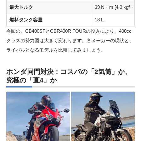
最大トルク
39 N・m [4.0 kgf・m] /
燃料タンク容量
18 L
今回の、CB400SFとCBR400R FOURの投入により、400cc
クラスの勢力図は大きく変わります。各メーカーの現状と、
ライバルとなるモデルを比較してみましょう。
ホンダ同門対決：コスパの「2気筒」か、
究極の「直4」か