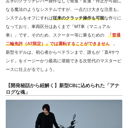
左手のクラッチレバー操作なしで発進・変速・停止が可能に
なる魔法のようなシステムですが、一点だけ大きな注意も。
システムをオフにすれば
従来のクラッチ操作も可能
な作りに
なっており、車両区分はあくまで「MT車（マニュアル
車）」です。そのため、スクーター等に乗るための
「普通
二輪免許（AT限定）」では運転することができません
。
新型モデルは、初心者からベテランまで、誰もが「直4サウ
ンド」をイージーかつ最高に堪能できる次世代のマスターピ
ースに仕上がるでしょう。
【開発秘話から紐解く】新型CBに込められた「アナ
ログな魂」