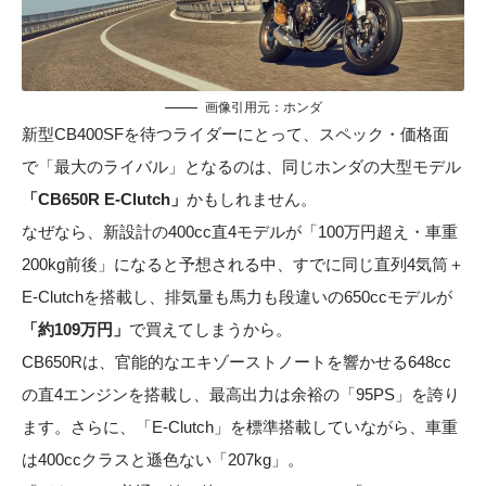
画像引用元：
ホンダ
新型CB400SFを待つライダーにとって、スペック・価格面
で「最大のライバル」となるのは、同じホンダの大型モデル
「CB650R E-Clutch」
かもしれません。
なぜなら、新設計の400cc直4モデルが「100万円超え・車重
200kg前後」になると予想される中、すでに同じ直列4気筒＋
E-Clutchを搭載し、排気量も馬力も段違いの650ccモデルが
「約109万円」
で買えてしまうから。
CB650Rは、官能的なエキゾーストノートを響かせる648cc
の直4エンジンを搭載し、最高出力は余裕の「95PS」を誇り
ます。さらに、「E-Clutch」を標準搭載していながら、車重
は400ccクラスと遜色ない「207kg」。