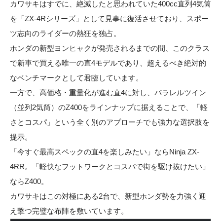
カワサキはすでに、絶滅したと思われていた400cc直列4気筒
を「ZX-4Rシリーズ」として見事に復活させており、スポー
ツ志向のライダーの熱狂を独占。
ホンダの新型ヨンヒャクが発売されるまでの間、このクラス
で新車で買える唯一の直4モデルであり、超えるべき絶対的
なベンチマークとして君臨しています。
一方で、高価格・重量化が進む直4に対し、パラレルツイン
（並列2気筒）のZ400をラインナップに据えることで、「軽
さとコスパ」という全く別のアプローチでも強力な選択肢を
提示。
「今すぐ最高スペックの直4を楽しみたい」ならNinja ZX-
4RR。「軽快なフットワークとコスパで街を駆け抜けたい」
ならZ400。
カワサキはこの対極にある2台で、新型ホンダ勢を力強く迎
え撃つ完璧な布陣を敷いています。