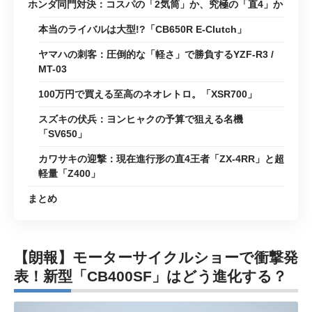
ホンダ同門対決：コスパの「2気筒」か、究極の「直4」か
本当のライバルは大型!?「CB650R E-Clutch」
ヤマハの刺客：圧倒的な「軽さ」で勝負するYZF-R3 /
MT-03
100万円で買える至高のネオレトロ。「XSR700」
スズキの伏兵：ヨンヒャクの予算で狙える名機
「SV650」
カワサキの迎撃：現在進行形の直4王者「ZX-4RR」と超
軽量「Z400」
まとめ
【朗報】モーターサイクルショーで衝撃発
表！新型「CB400SF」はどう進化する？