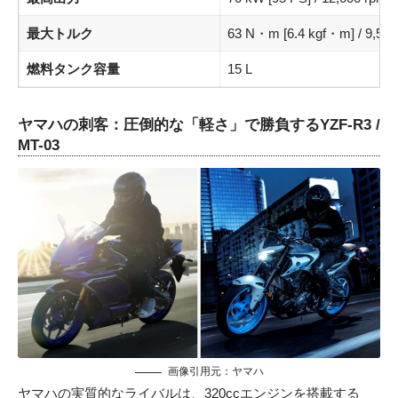
最大トルク
63 N・m [6.4 kgf・m] / 9,500
燃料タンク容量
15 L
ヤマハの刺客：圧倒的な「軽さ」で勝負するYZF-R3 /
MT-03
画像引用元：
ヤマハ
ヤマハの実質的なライバルは、320ccエンジンを搭載する