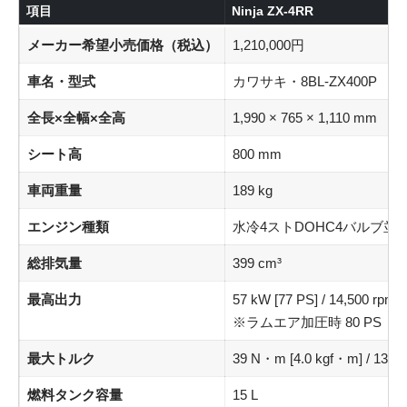
項目
Ninja ZX-4RR
メーカー希望小売価格（税込）
1,210,000円
車名・型式
カワサキ・8BL-ZX400P
全長×全幅×全高
1,990 × 765 × 1,110 mm
シート高
800 mm
車両重量
189 kg
エンジン種類
水冷4ストDOHC4バルブ並
総排気量
399 cm³
最高出力
57 kW [77 PS] / 14,500 rpm
※ラムエア加圧時 80 PS
最大トルク
39 N・m [4.0 kgf・m] / 13,00
燃料タンク容量
15 L