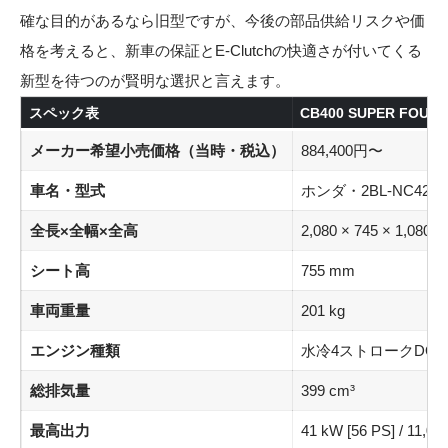
確な目的があるなら旧型ですが、今後の部品供給リスクや価
格を考えると、新車の保証とE-Clutchの快適さが付いてくる
新型を待つのが賢明な選択と言えます。
スペック表
CB400 SUPER FOU
メーカー希望小売価格（当時・税込）
884,400円〜
車名・型式
ホンダ・2BL-NC42
全長×全幅×全高
2,080 × 745 × 1,080 
シート高
755 mm
車両重量
201 kg
エンジン種類
水冷4ストロークDOH
総排気量
399 cm³
最高出力
41 kW [56 PS] / 11,00