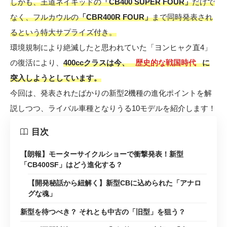
しかも、王道ネイキッドの
「CB400 SUPER FOUR」
だけで
なく、フルカウルの
「CBR400R FOUR」
まで同時発表され
るという特大サプライズ付き。
環境規制により絶滅したと思われていた「ヨンヒャク直4」
の復活により、
400ccクラスは今、
歴史的な戦国時代
に
突入しようとしています。
今回は、発表されたばかりの新型2機種の進化ポイントを解
説しつつ、ライバル車種となりうる10モデルを紹介します！
目次
【朗報】モーターサイクルショーで衝撃発表！新型
「CB400SF」はどう進化する？
【開発秘話から紐解く】新型CBに込められた「アナロ
グな魂」
新型を待つべき？ それとも中古の「旧型」を狙う？