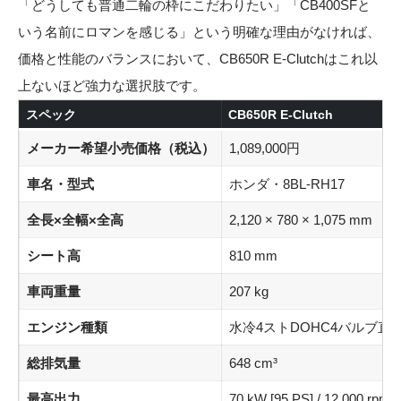
「どうしても普通二輪の枠にこだわりたい」「CB400SFと
いう名前にロマンを感じる」という明確な理由がなければ、
価格と性能のバランスにおいて、CB650R E-Clutchはこれ以
上ないほど強力な選択肢です。
スペック
CB650R E-Clutch
メーカー希望小売価格（税込）
1,089,000円
車名・型式
ホンダ・8BL-RH17
全長×全幅×全高
2,120 × 780 × 1,075 mm
シート高
810 mm
車両重量
207 kg
エンジン種類
水冷4ストDOHC4バルブ直
総排気量
648 cm³
最高出力
70 kW [95 PS] / 12,000 rpm