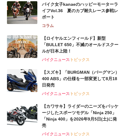
バイク女子kanaeのハッピーモーターラ
イフVol.36 夏のカブ耐久レース参戦レ
ポート
コラム
【ロイヤルエンフィールド】新型
「BULLET 650」不滅のオールドスクー
ルが⽇本上陸！
バイクニュース
トピックス
【スズキ】「BURGMAN（バーグマン）
400 ABS」の仕様を一部変更して8月18
日発売
バイクニュース
トピックス
【カワサキ】ライダーのニーズをパッケ
ージしたスポーツモデル「Ninja 250」
「Ninja 400」を2026年9月5日(土)に発
売
バイクニュース
トピックス