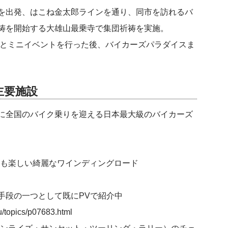
を出発、はこね金太郎ラインを通り、同市を訪れるバ
祷を開始する大雄山最乗寺で集団祈祷を実施。
チとミニイベントを行った後、バイカーズパラダイスま
主要施設
に全国のバイク乗りを迎える日本最大級のバイカーズ
りにも楽しい綺麗なワインディングロード
l
手段の一つとして既にPVで紹介中
u/topics/p07683.html