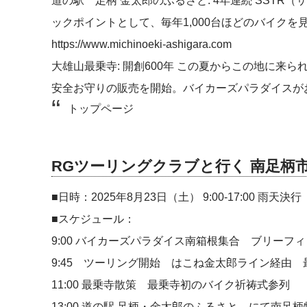
道の駅 足柄 金太郎のふるさと: 4年連続 SST
ックポイントとして、毎年1,000台ほどのバイク
https://www.michinoeki-ashigara.com
大雄山最乗寺: 開創600年 この夏からこの地に来
安全お守りの販売を開始。バイカーズパラダイスが
トップページ
RGツーリングクラブと行く 南足柄
■日時：2025年8月23日（土） 9:00-17:00 雨天決行
■スケジュール：
9:00 バイカーズパラダイス南箱根集合 ブリーフ
9:45 ツーリング開始 はこね金太郎ライン経由 
11:00 最乗寺散策 最乗寺初のバイク祈祷式参列
13:00 道の駅 足柄・金太郎のふるさと にて南