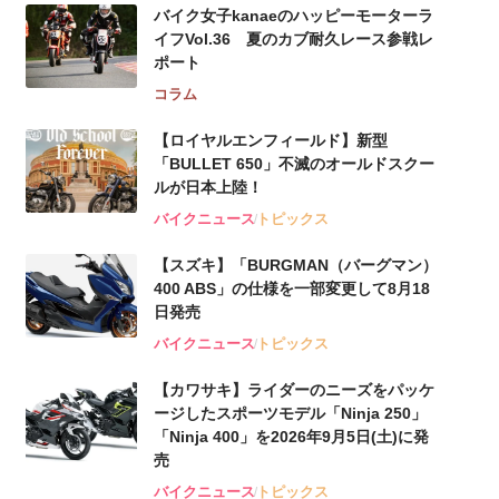
バイク女子kanaeのハッピーモーターラ
イフVol.36 夏のカブ耐久レース参戦レ
ポート
コラム
【ロイヤルエンフィールド】新型
「BULLET 650」不滅のオールドスクー
ルが⽇本上陸！
バイクニュース
トピックス
【スズキ】「BURGMAN（バーグマン）
400 ABS」の仕様を一部変更して8月18
日発売
バイクニュース
トピックス
【カワサキ】ライダーのニーズをパッケ
ージしたスポーツモデル「Ninja 250」
「Ninja 400」を2026年9月5日(土)に発
売
バイクニュース
トピックス