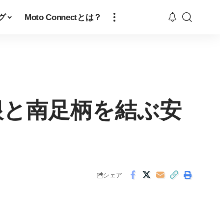
グ
Moto Connectとは？
根と南足柄を結ぶ安
シェア