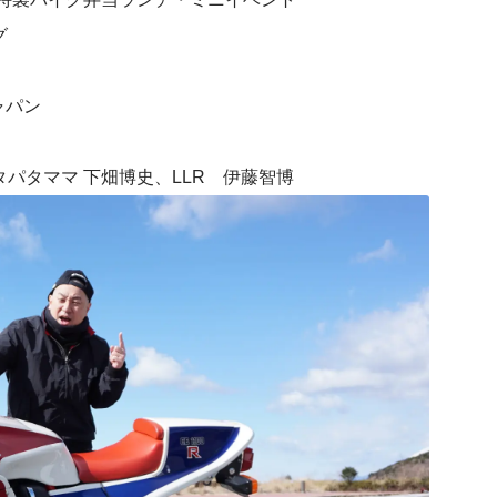
グ
ャパン
パタママ 下畑博史、LLR 伊藤智博