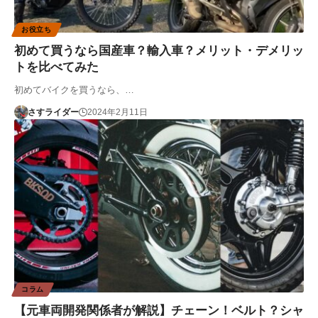
お役立ち
初めて買うなら国産車？輸入車？メリット・デメリッ
トを比べてみた
初めてバイクを買うなら、…
さすライダー
2024年2月11日
コラム
【元車両開発関係者が解説】チェーン！ベルト？シャ