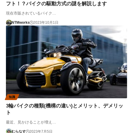
フト！？バイクの駆動方式の謎を解説します
現在市販されているバイク…
NTMworks
2023年10月1日
知識
3輪バイクの種類(機構の違い)とメリット、デメリッ
ト
最近、見かけることが増え…
むらなす
2023年7月5日