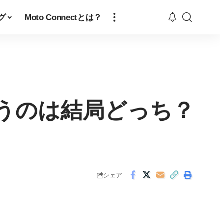
グ
Moto Connectとは？
うのは結局どっち？
シェア