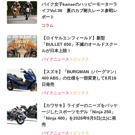
バイク女子kanaeのハッピーモーターラ
イフVol.36 夏のカブ耐久レース参戦レ
ポート
コラム
【ロイヤルエンフィールド】新型
「BULLET 650」不滅のオールドスクー
ルが⽇本上陸！
バイクニュース
トピックス
【スズキ】「BURGMAN（バーグマン）
400 ABS」の仕様を一部変更して8月18
日発売
バイクニュース
トピックス
【カワサキ】ライダーのニーズをパッケ
ージしたスポーツモデル「Ninja 250」
「Ninja 400」を2026年9月5日(土)に発
売
バイクニュース
トピックス