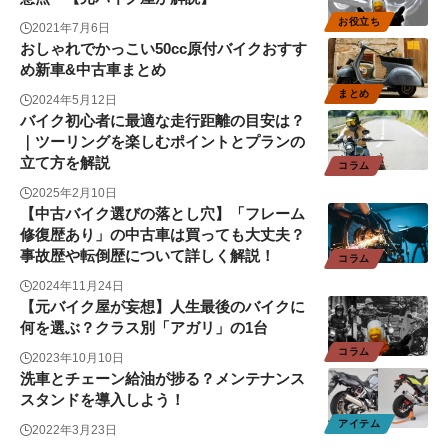
お役立ち
2021年7月6日
おしゃれでかっこい50cc原付バイクおすす
め新車&中古車まとめ
まとめ
2024年5月12日
バイク初心者に最適な走行距離の目安は？
｜ツーリングを楽しむポイントとプランの
立て方を解説
コラム
2025年2月10日
【中古バイク選びの落とし穴】「フレーム
修復歴あり」の中古車は買っても大丈夫？
事故歴や転倒歴について詳しく解説！
コラム
2024年11月24日
【元バイク屋が妄想】人生最後のバイクに
何を選ぶ？クラス別「アガリ」の1台
コラム
2023年10月10日
洗車とチェーン給油が捗る？メンテナンス
スタンドを導入しよう！
アイテム
2022年3月23日