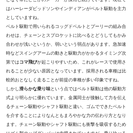
はハーレーダビッドソンやインディアンがベルト駆動を主力
としていますね。
ベルト駆動で用いられるコッグドベルトとプーリーの組み合
わせは、チェーンとスプロケットに比べるとどうしてもかみ
合わせが浅いというか、弱いという弱点があります。急加速
時などスイングアームの動きと駆動力がかかるタイミング次
第では
コマ飛び
が起こりやすいため、これがレースで使用さ
れることが少ない原因となっています。採用される車種は比
較的おとなしく走ることが前提の車種が多い印象ですね。
しかし
滑らかな乗り味
という点ではベルト駆動は他の駆動方
式より明らかに優れています。金属同士が接触して力を伝え
るチェーン駆動やシャフト駆動と違い、ゴムでできたベルト
を介することによりなんともまろやかな力の伝わり方となり
ます。チェーン駆動やシャフト駆動にも衝撃を吸収するため