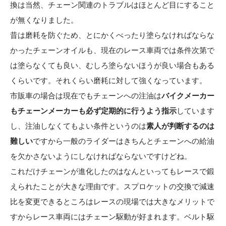
換は当然、チェーン関連のトラブルはほとんど目にすること
が無くなりました。
昔は磨耗を防ぐため、とにかくべったり塗らなければならな
かったチェーンオイルも、現在のレース車両では条件次第で
は塗らなくても良い、むしろ塗らないほうが良い場合もある
くらいです。それくらい磨耗に対して強くなっています。
市販車の場合は現在でもチェーンへの注油は
バイクメーカー
もチェーンメーカーも必ず定期的に行うよう指示
しています
し、注油しなくてもよい条件というのは
素人が判断するのは
難しい
ですから一般のライダーはきちんとチェーンへの給油
を欠かさないようにしなければならないですけどね。
これだけチェーンが進化したのはなんといってもレースで鍛
えられたことが大きな理由です。スプロケットの交換で減速
比を変更できるところはレースの現場では大きなメリットで
すからレース車両にはチェーン駆動が好まれます。ベルト駆