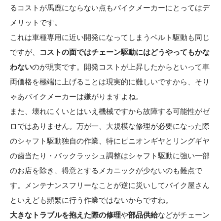
るコストが馬鹿にならない点もバイクメーカーにとってはデ
メリットです。
これは車種専用に近い開発になってしまうベルト駆動も同じ
ですが、
コストの面ではチェーン駆動にはどうやってもかな
わない
のが現実です。開発コストが上昇したからといって車
両価格を極端に上げることは現実的に難しいですから、そり
ゃあバイクメーカーは嫌がりますよね。
また、壊れにくいとはいえ機械ですから故障する可能性がゼ
ロではありません。万が一、大規模な修理が必要になった際
のシャフト駆動独自の作業、特にピニオンギヤとリングギヤ
の歯当たり・バックラッシュ調整はシャフト駆動に強い一部
のお店を除き、得意とするメカニックが少ないのも難点で
す。メンテナンスフリーなことが逆に災いしてバイク屋さん
といえども頻繁に行う作業ではないからですね。
大きなトラブルを抱えた際の修理
や
部品供給
などがチェーン