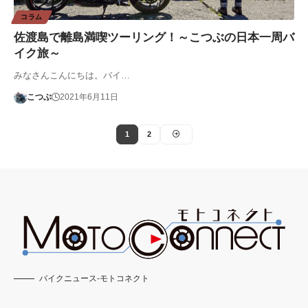
コラム
佐渡島で離島満喫ツーリング！～こつぶの日本一周バ
イク旅～
みなさんこんにちは。バイ…
こつぶ
2021年6月11日
1
2
バイクニュース-モトコネクト