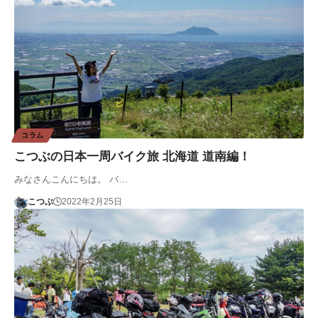
コラム
こつぶの日本一周バイク旅 北海道 道南編！
みなさんこんにちは。 バ…
こつぶ
2022年2月25日