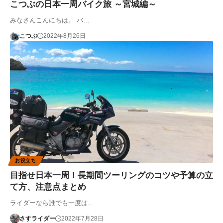
こつぶの日本一周バイク旅 ～宮城編～
みなさんこんにちは。 バ…
こつぶ
2022年8月26日
お役立ち
目指せ日本一周！長期間ツーリングのコツや予算の立
て方、注意点まとめ
ライダーなら誰でも一度は…
さすライダー
2022年7月28日