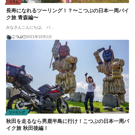
コラム
長寿になれるツーリング！？〜こつぶの日本一周バイ
ク旅 青森編〜
みなさんこんにちは。 バ…
こつぶ
2021年10月1日
ツーリング
秋田を走るなら男鹿半島に行け！こつぶの日本一周バ
イク旅 秋田後編！