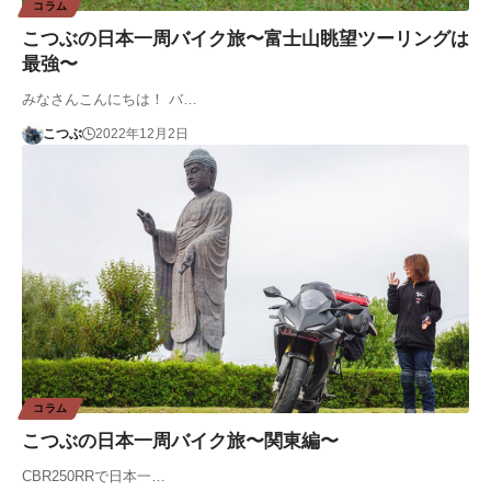
コラム
こつぶの日本一周バイク旅〜富士山眺望ツーリングは
最強〜
みなさんこんにちは！ バ…
こつぶ
2022年12月2日
コラム
こつぶの日本一周バイク旅〜関東編〜
CBR250RRで日本一…