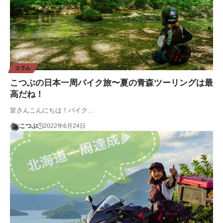
コラム
こつぶの日本一周バイク旅〜夏の青森ツーリングは最
高だね！
皆さんこんにちは！バイク…
こつぶ
2022年6月24日