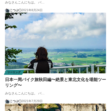
みなさんこんにちは。 バ…
こつぶ
2021年8月24日
ツーリング
日本一周バイク旅秋田編〜絶景と東北文化を堪能ツー
リング〜
みなさんこんにちは。 バ…
こつぶ
2021年7月29日