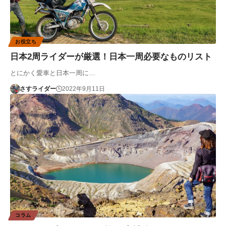
お役立ち
日本2周ライダーが厳選！日本一周必要なものリスト
とにかく愛車と日本一周に…
さすライダー
2022年9月11日
コラム