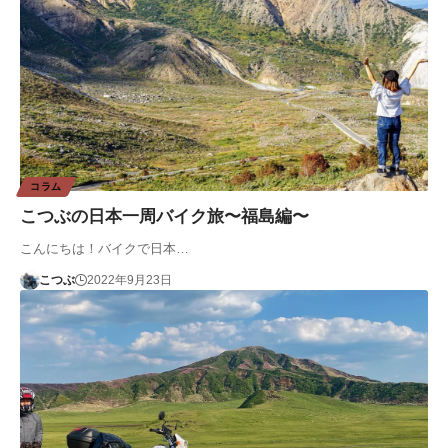
コラム
こつぶの日本一周バイク旅〜福島編〜
こんにちは！バイクで日本…
こつぶ
2022年9月23日