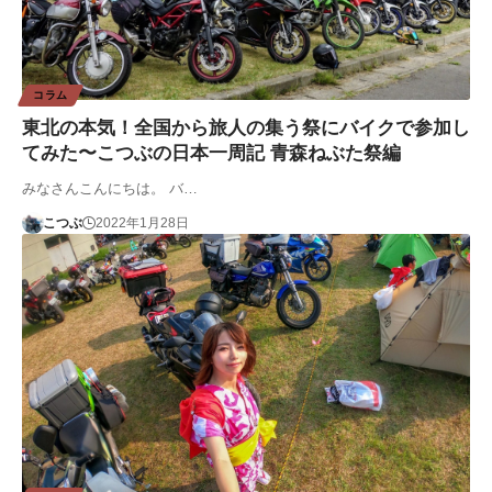
コラム
東北の本気！全国から旅人の集う祭にバイクで参加し
てみた〜こつぶの日本一周記 青森ねぶた祭編
みなさんこんにちは。 バ…
こつぶ
2022年1月28日