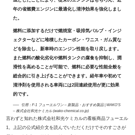
年の省燃費エンジンに最適化し清浄効果を強化しまし
た。
燃料に添加するだけで燃焼室・吸排気バルブ・インジ
ェクターなどに堆積したカーボン・ワニス・ガム質な
どを除去し、新車時のエンジン性能を取り戻します。
また燃料の酸化劣化や燃料タンクの腐食を抑制し、潤
滑性を高めることが可能で、燃料に必要な性能全般を
総合的に引き上げることができます。経年車や初めて
清浄剤を使用される車両には2回連続使用が更に効果
的です。
引用：
F-1 フューエルワン – 新製品・おすすめ製品 | WAKO’S
– 株式会社和光ケミカル (wako-chemical.co.jp)
言わずと知れた株式会社和光ケミカルの看板商品フューエル
1。上記の公式紹介文を読んでいただくだけでそのすごさが