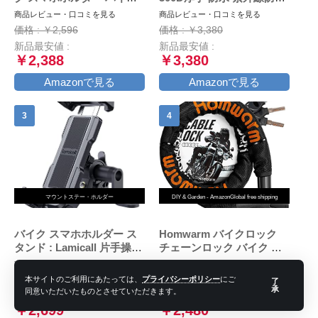
用スマホホルダー 携帯ホル
盗難防止 収納バッグ付き
商品レビュー・口コミを見る
商品レビュー・口コミを見る
ダー 振動吸収 マウント 対
(XXL, ブラック)
価格 : ￥2,596
価格 : ￥3,380
応 スマホ スタンド アルミ
新品最安値 :
新品最安値 :
製 マウント ハンドル ミラ
￥2,388
￥3,380
ー 原付 オートバイ 自転車
クイックホールド KDR-
Amazonで見る
Amazonで見る
M11C (Black)
マウントステー・ホルダー
DIY & Garden - AmazonGlobal free shipping
バイク スマホホルダー ス
Homwarm バイクロック
タンド : Lamicall 片手操作
チェーンロック バイク 自
オートバイ ワンタッチ ス
転車 ワイヤーロック φ(直
商品レビュー・口コミを見る
商品レビュー・口コミを見る
マートフォンホルダー, ミ
径)22mm×1200ｍｍ 頑丈
価格 : ￥2,699
価格 : ￥2,480
本サイトのご利用にあたっては、
プライバシーポリシー
にご
了
ラーマウント付き,バイク用
盗難防止 鍵3本セット (ブ
承
同意いただいたものとさせていただきます。
新品最安値 :
新品最安値 :
携帯ホルダー,原付 スマホ
ラック)
￥2,699
￥2,480
ホルダー, motorcycle