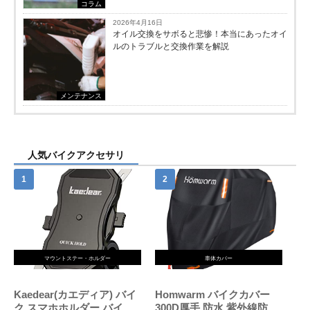
コラム
2026年4月16日
オイル交換をサボると悲惨！本当にあったオイ
ルのトラブルと交換作業を解説
メンテナンス
人気バイクアクセサリ
マウントステー・ホルダー
車体カバー
Kaedear(カエディア) バイ
Homwarm バイクカバー
ク スマホホルダー バイク
300D厚手 防水 紫外線防止