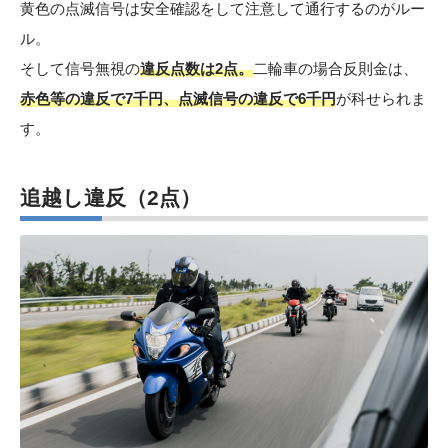
黄色の点滅信号は安全確認をして注意して通行するのがルー
ル。
そして信号無視の
違反点数は2点。
二輪車の場合反則金は、
赤色等の違反で7千円、点滅信号の違反で6千円
が科せられま
す。
追越し違反
（2点）