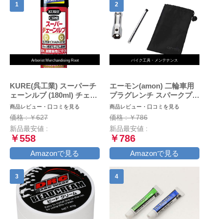
Arborist Merchandising Root
バイク工具・メンテナンス
KURE(呉工業) スーパーチ
エーモン(amon) 二輪車用
ェーンルブ (180ml) チェー
プラグレンチ スパークプラ
ン専用プレミアム潤滑剤 [
グレンチ バイク用
商品レビュー・口コミを見る
商品レビュー・口コミを見る
品番 ] 1068 [HTRC2.1]
(16mm・18mm・21mmに
価格 : ￥627
価格 : ￥786
対応) 収納袋付 8844
新品最安値 :
新品最安値 :
￥558
￥786
Amazonで見る
Amazonで見る