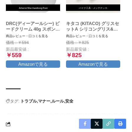
Arborist Merchandising Root
バイク工具・メンテナンス
DRC(ディーアールシー) ビ
キタコ (KITACO) グリスセ
ードクリーム 40g スポンジ
ットA シリコングリス&ブ
付属
レーキバッドグリス 各1本
商品レビュー・口コミを見る
商品レビュー・口コミを見る
AZ969-001
価格 : ￥594
価格 : ￥825
新品最安値 :
新品最安値 :
￥559
￥825
Amazonで見る
Amazonで見る
タグ:
トラブル
マナー
ルール
安全