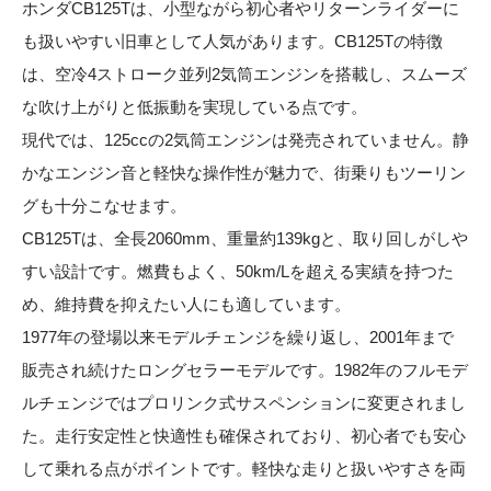
ホンダCB125Tは、小型ながら初心者やリターンライダーに
も扱いやすい旧車として人気があります。CB125Tの特徴
は、空冷4ストローク並列2気筒エンジンを搭載し、スムーズ
な吹け上がりと低振動を実現している点です。
現代では、125ccの2気筒エンジンは発売されていません。静
かなエンジン音と軽快な操作性が魅力で、街乗りもツーリン
グも十分こなせます。
CB125Tは、全長2060mm、重量約139kgと、取り回しがしや
すい設計です。燃費もよく、50km/Lを超える実績を持つた
め、維持費を抑えたい人にも適しています。
1977年の登場以来モデルチェンジを繰り返し、2001年まで
販売され続けたロングセラーモデルです。1982年のフルモデ
ルチェンジではプロリンク式サスペンションに変更されまし
た。走行安定性と快適性も確保されており、初心者でも安心
して乗れる点がポイントです。軽快な走りと扱いやすさを両