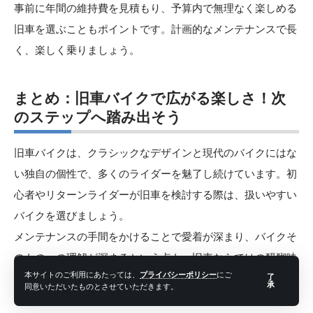
事前に年間の維持費を見積もり、予算内で無理なく楽しめる
旧車を選ぶこともポイントです。計画的なメンテナンスで長
く、楽しく乗りましょう。
まとめ：旧車バイクで広がる楽しさ！次
のステップへ踏み出そう
旧車バイクは、クラシックなデザインと現代のバイクにはな
い独自の個性で、多くのライダーを魅了し続けています。初
心者やリターンライダーが旧車を検討する際は、扱いやすい
バイクを選びましょう。
メンテナンスの手間をかけることで愛着が深まり、バイクそ
のものへの理解が深まるという点も、旧車ならではの醍醐味
本サイトのご利用にあたっては、
プライバシーポリシー
にご
了
です。旧車を楽しむためには、購入前の車両状態の確認や、
承
同意いただいたものとさせていただきます。
信頼できるメカニックのサポートが欠かせません。