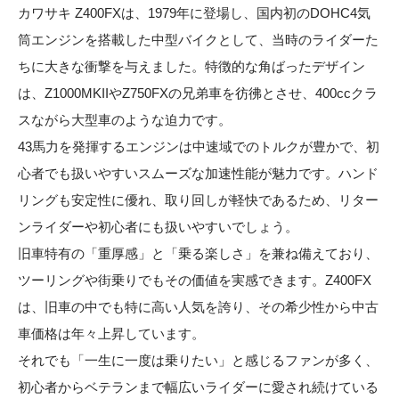
カワサキ Z400FXは、1979年に登場し、国内初のDOHC4気
筒エンジンを搭載した中型バイクとして、当時のライダーた
ちに大きな衝撃を与えました。特徴的な角ばったデザイン
は、Z1000MKIIやZ750FXの兄弟車を彷彿とさせ、400ccクラ
スながら大型車のような迫力です。
43馬力を発揮するエンジンは中速域でのトルクが豊かで、初
心者でも扱いやすいスムーズな加速性能が魅力です。ハンド
リングも安定性に優れ、取り回しが軽快であるため、リター
ンライダーや初心者にも扱いやすいでしょう。
旧車特有の「重厚感」と「乗る楽しさ」を兼ね備えており、
ツーリングや街乗りでもその価値を実感できます。Z400FX
は、旧車の中でも特に高い人気を誇り、その希少性から中古
車価格は年々上昇しています。
それでも「一生に一度は乗りたい」と感じるファンが多く、
初心者からベテランまで幅広いライダーに愛され続けている