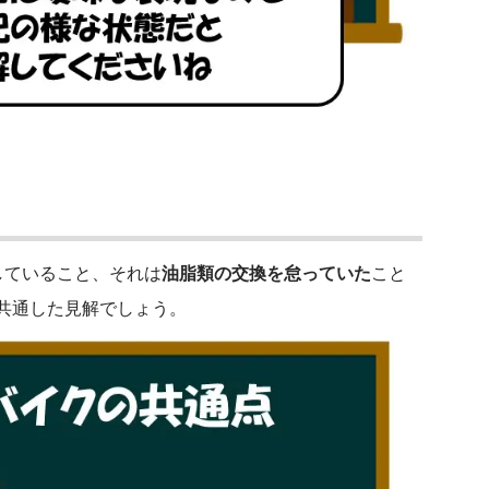
していること、それは
油脂類の交換を怠っていた
こと
共通した見解でしょう。