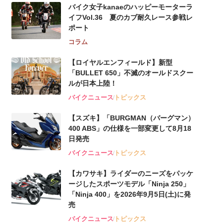
バイク女子kanaeのハッピーモーターラ
イフVol.36 夏のカブ耐久レース参戦レ
ポート
コラム
【ロイヤルエンフィールド】新型
「BULLET 650」不滅のオールドスクー
ルが⽇本上陸！
バイクニュース
トピックス
【スズキ】「BURGMAN（バーグマン）
400 ABS」の仕様を一部変更して8月18
日発売
バイクニュース
トピックス
【カワサキ】ライダーのニーズをパッケ
ージしたスポーツモデル「Ninja 250」
「Ninja 400」を2026年9月5日(土)に発
売
バイクニュース
トピックス