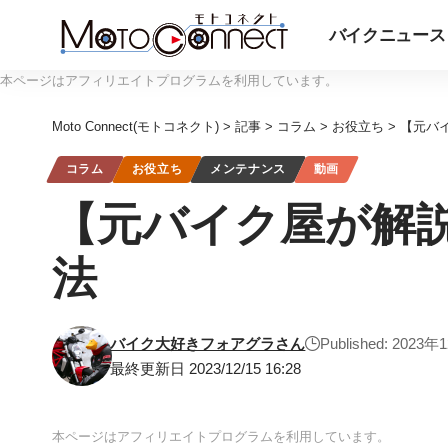
バイクニュース
本ページはアフィリエイトプログラムを利用しています。
Moto Connect(モトコネクト)
>
記事
>
コラム
>
お役立ち
>
【元バ
コラム
お役立ち
メンテナンス
動画
【元バイク屋が解説
法
バイク大好きフォアグラさん
Published: 2023
最終更新日 2023/12/15 16:28
本ページはアフィリエイトプログラムを利用しています。