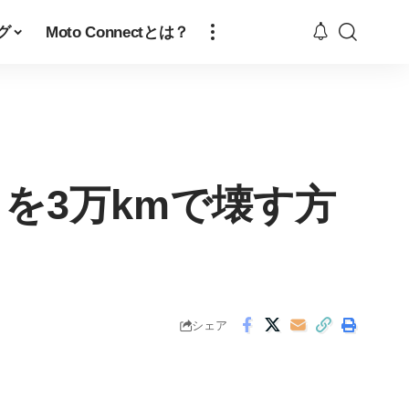
グ
Moto Connectとは？
を3万kmで壊す方
シェア